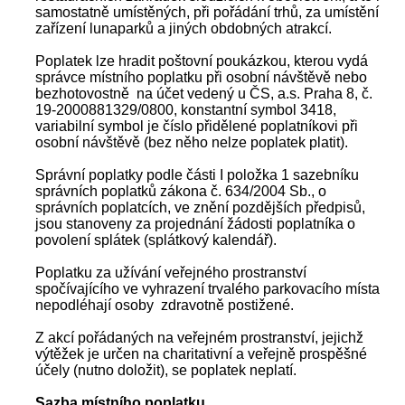
samostatně umístěných, při pořádání trhů, za umístění
zařízení lunaparků a jiných obdobných atrakcí.
Poplatek lze hradit poštovní poukázkou, kterou vydá
správce místního poplatku při osobní návštěvě nebo
bezhotovostně na účet vedený u ČS, a.s. Praha 8, č.
19-2000881329/0800, konstantní symbol 3418,
variabilní symbol je číslo přidělené poplatníkovi při
osobní návštěvě (bez něho nelze poplatek platit).
Správní poplatky podle části I položka 1 sazebníku
správních poplatků zákona č. 634/2004 Sb., o
správních poplatcích, ve znění pozdějších předpisů,
jsou stanoveny za projednání žádosti poplatníka o
povolení splátek (splátkový kalendář).
Poplatku za užívání veřejného prostranství
spočívajícího ve vyhrazení trvalého parkovacího místa
nepodléhají osoby zdravotně postižené.
Z akcí pořádaných na veřejném prostranství, jejichž
výtěžek je určen na charitativní a veřejně prospěšné
účely (nutno doložit), se poplatek neplatí.
Sazba místního poplatku