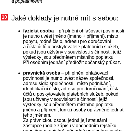
a poplatníkem
)
Jaké doklady je nutné mít s sebou:
10
fyzická osoba
– při plnění ohlašovací povinnosti
je nutno uvést jméno (jméno + příjmení), místo
pobytu, rodné číslo, adresu pro doručování
a čísla účtů u poskytovatele platebních služeb,
pokud jsou užívány v souvislosti s činností, jejíž
výsledky jsou předmětem místního poplatku.
Při osobním jednání předložit občanský průkaz.
právnická osoba
– při plnění ohlašovací
povinnosti je nutno uvést název společnosti,
adresu sídla společnosti, místo podnikání,
identifikační číslo, adresu pro doručování, čísla
účtů u poskytovatele platebních služeb, pokud
jsou užívány v souvislosti s činností, jejíž
výsledky jsou předmětem místního poplatku,
jméno a příjmení, funkci osoby oprávněné jednat
jeho jménem.
Za právnickou osobu jedná její statutární
zástupce (podle zápisu v obchodním rejstříku,
nebo jiném registru), případně oprávněná osoba,