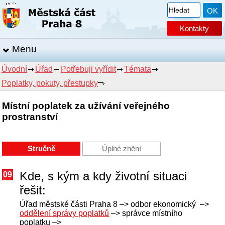
Kontakty
Menu
Úvodní
Úřad
Potřebuji vyřídit
Témata
Poplatky, pokuty, přestupky
Místní poplatek za užívání veřejného
prostranství
Stručně
Úplné znění
Kde, s kým a kdy životní situaci
09
řešit:
Úřad městské části Praha 8 –> odbor ekonomický –>
oddělení správy poplatků
–> správce místního
poplatku –>