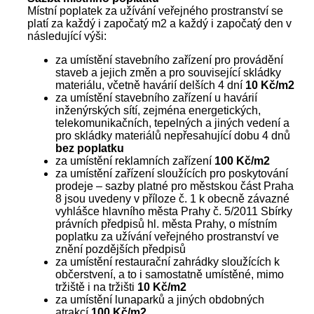
Místní poplatek za užívání veřejného prostranství se
platí za každý i započatý m2 a každý i započatý den v
následující výši:
za umístění stavebního zařízení pro provádění
staveb a jejich změn a pro související skládky
materiálu, včetně havárií delších 4 dní
10 Kč/m2
za umístění stavebního zařízení u havárií
inženýrských sítí, zejména energetických,
telekomunikačních, tepelných a jiných vedení a
pro skládky materiálů nepřesahující dobu 4 dnů
bez poplatku
za umístění reklamních zařízení
100 Kč/m2
za umístění zařízení sloužících pro poskytování
prodeje – sazby platné pro městskou část Praha
8 jsou uvedeny v příloze č. 1 k obecně závazné
vyhlášce hlavního města Prahy č. 5/2011 Sbírky
právních předpisů hl. města Prahy, o místním
poplatku za užívání veřejného prostranství ve
znění pozdějších předpisů
za umístění restaurační zahrádky sloužících k
občerstvení, a to i samostatně umístěné, mimo
tržiště i na tržišti
10 Kč/m2
za umístění lunaparků a jiných obdobných
atrakcí
100 Kč/m2