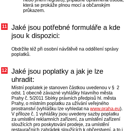
která se prokáže plnou mocí a občanským
průkazem.
Jaké jsou potřebné formuláře a kde
11
jsou k dispozici:
Obdržíte též při osobní návštěvě na oddělení správy
poplatků.
Jaké jsou poplatky a jak je lze
12
uhradit:
Místní poplatek je stanoven částkou uvedenou v § 2
odst. 1 obecně závazné vyhlášky hlavního města
Prahy č. 5/2011 Sbírky právních předpisů hl. města
Prahy, o místním poplatku za užívání veřejného
prostranství (vyhlášku lze vyhledat na
www.praha.eu
).
V příloze č. 1 vyhlášky jsou uvedeny sazby poplatku
za umístění reklamních zařízení, za umístění zařízení
sloužících pro poskytování prodeje, za umístění
restauračních zahrádek sloužících k občerstvení, a to i