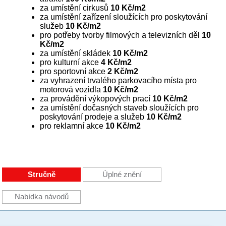
za umístění cirkusů
10 Kč/m2
za umístění zařízení sloužících pro poskytování
služeb
10 Kč/m2
pro potřeby tvorby filmových a televizních děl
10
Kč/m2
za umístění skládek
10 Kč/m2
pro kulturní akce
4 Kč/m2
pro sportovní akce
2 Kč/m2
za vyhrazení trvalého parkovacího místa pro
motorová vozidla
10 Kč/m2
za provádění výkopových prací
10 Kč/m2
za umístění dočasných staveb sloužících pro
poskytování prodeje a služeb
10 Kč/m2
pro reklamní akce
10 Kč/m2
Stručně
Úplné znění
Nabídka návodů