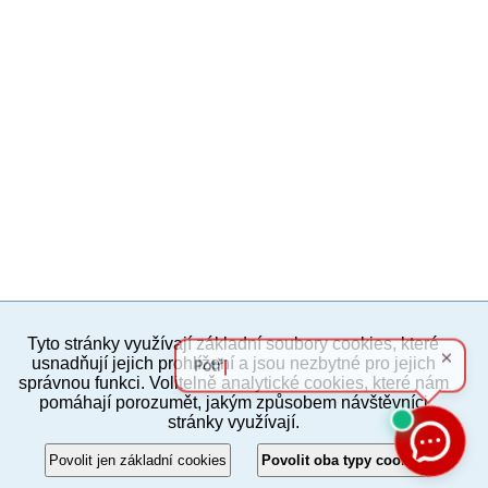
Tyto stránky využívají základní soubory cookies, které
PC verze
ENG
usnadňují jejich prohlížení a jsou nezbytné pro jejich
správnou funkci. Volitelně analytické cookies, které nám
pomáhají porozumět, jakým způsobem návštěvníci
Povinné a praktické informace
stránky využívají.
© 2012–2019 MČ Praha 8
Povolit jen základní cookies
Povolit oba typy cookies