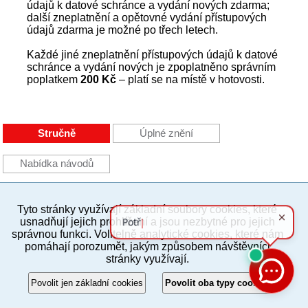
údajů k datové schránce a vydání nových zdarma;
další zneplatnění a opětovné vydání přístupových
údajů zdarma je možné po třech letech.
Každé jiné zneplatnění přístupových údajů k datové
schránce a vydání nových je zpoplatněno správním
poplatkem
200 Kč
– platí se na místě v hotovosti.
Stručně
Úplné znění
Nabídka návodů
Tyto stránky využívají základní soubory cookies, které
PC verze
ENG
usnadňují jejich prohlížení a jsou nezbytné pro jejich
správnou funkci. Volitelně analytické cookies, které nám
pomáhají porozumět, jakým způsobem návštěvníci
Povinné a praktické informace
stránky využívají.
© 2012–2019 MČ Praha 8
Povolit jen základní cookies
Povolit oba typy cookies