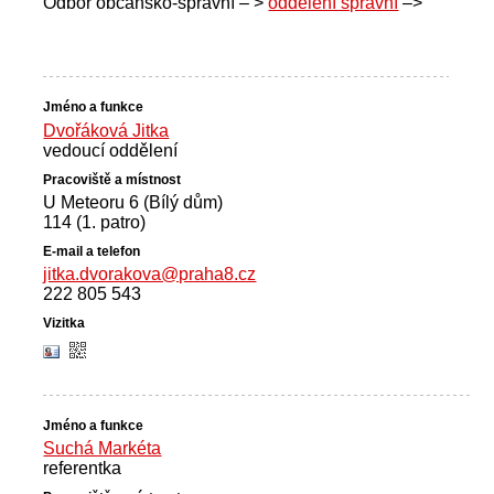
Odbor občansko-správní – >
oddělení správní
–>
Dvořáková Jitka
vedoucí oddělení
U Meteoru 6 (Bílý dům)
114 (1. patro)
jitka.dvorakova@praha8.cz
222 805 543
Suchá Markéta
referentka