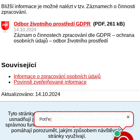
Bližší informace je možné nalézt v tzv. Záznamech o činnosti
zpracování.
Odbor životního prostředí GDPR
(PDF, 261 kB)
14.10.2024
Záznam o činnostech zpracování dle GDPR – ochrana
osobních údajů – odbor životního prostředí
Související
Informace o zpracování osobních údajů
Povinně zveřejňované informace
Aktualizováno: 14.10.2024
Tyto stránky využívají základní soubory cookies, které
PC verze
ENG
usnadňují jejich prohlížení a jsou nezbytné pro jejich
správnou funkci. Volitelně analytické cookies, které nám
pomáhají porozumět, jakým způsobem návštěvníci
Povinné a praktické informace
stránky využívají.