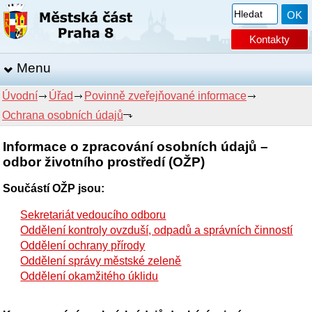
Kontakty
Menu
Úvodní
Úřad
Povinně zveřejňované informace
Ochrana osobních údajů
Informace o zpracování osobních údajů –
odbor životního prostředí (OŽP)
Součástí OŽP jsou:
Sekretariát vedoucího odboru
Oddělení kontroly ovzduší, odpadů a správních činností
Oddělení ochrany přírody
Oddělení správy městské zeleně
Oddělení okamžitého úklidu