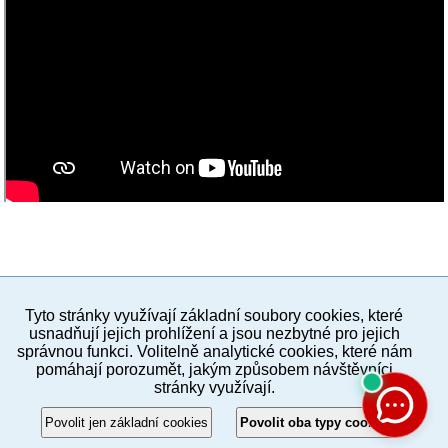
Tyto stránky využívají základní soubory cookies, které
PC verze
ENG
usnadňují jejich prohlížení a jsou nezbytné pro jejich
správnou funkci. Volitelně analytické cookies, které nám
pomáhají porozumět, jakým způsobem návštěvníci
Povinné a praktické informace
stránky využívají.
© 2012–2019 MČ Praha 8
Povolit jen základní cookies
Povolit oba typy cookies