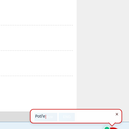
PC verze
ENG