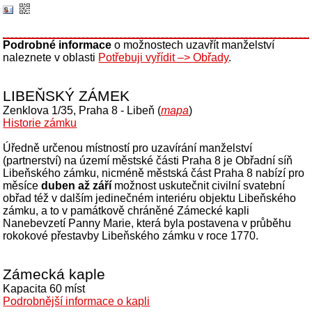
Podrobné informace
o možnostech uzavřít manželství
naleznete v oblasti
Potřebuji vyřídit –> Obřady
.
LIBEŇSKÝ ZÁMEK
Zenklova 1/35, Praha 8 - Libeň (
mapa
)
Historie zámku
Úředně určenou místností pro uzavírání manželství
(partnerství) na území městské části Praha 8 je Obřadní síň
Libeňského zámku, nicméně městská část Praha 8 nabízí pro
měsíce
duben až září
možnost uskutečnit civilní svatební
obřad též v dalším jedinečném interiéru objektu Libeňského
zámku, a to v památkově chráněné Zámecké kapli
Nanebevzetí Panny Marie, která byla postavena v průběhu
rokokové přestavby Libeňského zámku v roce 1770.
Zámecká kaple
Kapacita 60 míst
Podrobnější informace o kapli