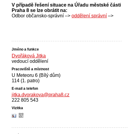
V případě řešení situace na Úřadu městské části
Praha 8 se lze obrátit na:
Odbor občansko-správní –>
oddělení správní
–>
Dvořáková Jitka
vedoucí oddělení
U Meteoru 6 (Bílý dům)
114 (1. patro)
jitka.dvorakova@praha8.cz
222 805 543