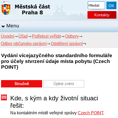
Kontakty
Menu
Úvodní
Úřad
Potřebuji vyřídit
Odbory
Odbor občansko-správní
Oddělení správní
Vydání vícejazyčného standardního formuláře
pro účely stvrzení údaje místa pobytu (Czech
POINT)
Stručně
Úplné znění
Kde, s kým a kdy životní situaci
09
řešit:
Na kontaktním místě veřejné správy
Czech POINT
.