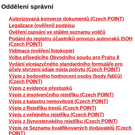
Oddělení správní
Autorizovaná konverze dokumentů (Czech POINT)
Legalizace (ověření) podpisu
Ověření zapsání ve stálém seznamu voličů
Podání do registru účastníků provozu autovraků ISOH
(Czech POINT)
Vidimace (ověření fotokopie)
Volba přísedícího Obvodního soudu pro Prahu 8
Vydání vícejazyčného standardního formuláře pro
účely stvrzení údaje místa pobytu (Czech POINT)
Výpis z bodového hodnocení osoby (body řidičů)
(Czech POINT)
Výpis z evidence přestupků
Výpis z insolvenčního rejstříku (Czech POINT)
Výpis z katastru nemovitostí (Czech POINT)
Výpis z Rejstříku trestů (Czech POINT)
Výpis z veřejného rejstříku (Czech POINT)
Výpis z živnostenského rejstříku (Czech POINT)
Výpis ze Seznamu kvalifikovaných dodavatelů (Czech
POINT)