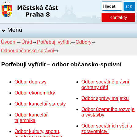
Kontakty
Menu
Úvodní
Úřad
Potřebuji vyřídit
Odbory
Odbor občansko-správní
Potřebuji vyřídit – odbor občansko-správní
Odbor dopravy
Odbor sociálně právní
ochrany dětí
Odbor ekonomický
Odbor správy majetku
Odbor kancelář starosty
Odbor územního rozvoje
Odbor kancelář
a výstavby
tajemníka
Odbor sociálních věcí a
Odbor kultury, sportu,
zdravotnictví
mládeže a památkové