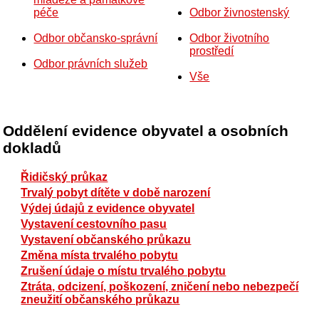
péče
Odbor živnostenský
Odbor občansko-správní
Odbor životního
prostředí
Odbor právních služeb
Vše
Oddělení evidence obyvatel a osobních
dokladů
Řidičský průkaz
Trvalý pobyt dítěte v době narození
Výdej údajů z evidence obyvatel
Vystavení cestovního pasu
Vystavení občanského průkazu
Změna místa trvalého pobytu
Zrušení údaje o místu trvalého pobytu
Ztráta, odcizení, poškození, zničení nebo nebezpečí
zneužití občanského průkazu