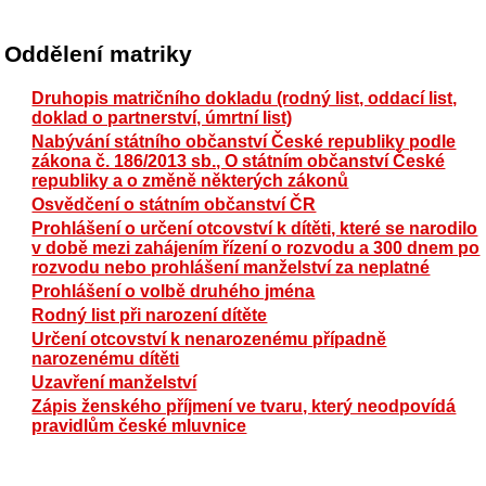
Oddělení matriky
Druhopis matričního dokladu (rodný list, oddací list,
doklad o partnerství, úmrtní list)
Nabývání státního občanství České republiky podle
zákona č. 186/2013 sb., O státním občanství České
republiky a o změně některých zákonů
Osvědčení o státním občanství ČR
Prohlášení o určení otcovství k dítěti, které se narodilo
v době mezi zahájením řízení o rozvodu a 300 dnem po
rozvodu nebo prohlášení manželství za neplatné
Prohlášení o volbě druhého jména
Rodný list při narození dítěte
Určení otcovství k nenarozenému případně
narozenému dítěti
Uzavření manželství
Zápis ženského příjmení ve tvaru, který neodpovídá
pravidlům české mluvnice