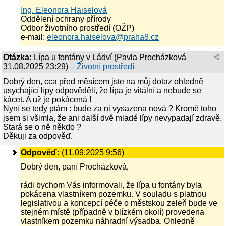
Ing. Eleonora Haiselová
Oddělení ochrany přírody
Odbor životního prostředí (OŽP)
e-mail:
eleonora.haiselova@praha8.cz
Otázka:
Lípa u fontány v Ládví
(
Pavla Procházková
31.08.2025 23:29
) –
Životní prostředí
Dobrý den, cca před měsícem jste na můj dotaz ohledně
usychající lípy odpověděli, že lípa je vitální a nebude se
kácet. A už je pokácená !
Nyní se tedy ptám : bude za ni vysazena nová ? Kromě toho
jsem si všimla, že ani další dvě mladé lípy nevypadají zdravě.
Stará se o ně někdo ?
Děkuji za odpověď.
Odpověď:
(11.09.2025 9:56)
Dobrý den, paní Procházková,
rádi bychom Vás informovali, že lípa u fontány byla
pokácena vlastníkem pozemku. V souladu s platnou
legislativou a koncepcí péče o městskou zeleň bude ve
stejném místě (případně v blízkém okolí) provedena
vlastníkem pozemku náhradní výsadba. Ohledně