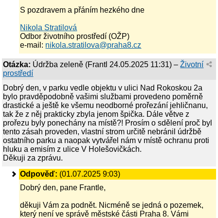
S pozdravem a přáním hezkého dne
Nikola Stratilová
Odbor životního prostředí (OŽP)
e-mail:
nikola.stratilova@praha8.cz
Otázka:
Údržba zeleně
(
Frantl
24.05.2025 11:31
) –
Životní
prostředí
Dobrý den, v parku vedle objektu v ulici Nad Rokoskou 2a
bylo pravděpodobně vašimi službami provedeno poměrně
drastické a ještě ke všemu neodborné prořezání jehličnanu,
tak že z něj prakticky zbyla jenom špička. Dále větve z
prořezu byly ponechány na místě?! Prosím o sdělení proč byl
tento zásah proveden, vlastní strom určitě nebránil údržbě
ostatního parku a naopak vytvářel nám v místě ochranu proti
hluku a emisím z ulice V Holešovičkách.
Děkuji za zprávu.
Odpověď:
(01.07.2025 9:03)
Dobrý den, pane Frantle,
děkuji Vám za podnět. Nicméně se jedná o pozemek,
který není ve správě městské části Praha 8. Vámi