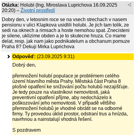
Otázka:
Holubi
(
Ing. Miroslava Luprichova
16.09.2025
20:20
) –
Životní prostředí
Dobry den, v letosnim roce se na vsech strechach v nasem
pensionu v ulici Klapkova usidlili holubi. Je jich tam tolik, ze
sedi na oknech a rimsach a hoste nemohou spat. Znecisteni
je silene, uklizime obden a je to skutecne hruza. Co mame
delat, resp. jak nam jako podnikatelum a obchanum pomuze
Praha 8? Dekuji Mirka Luprichova
Odpověď:
(23.09.2025 9:31)
Dobrý den,
přemnožení holubí populace je problémem celého
území hlavního města Prahy. Městská část Praha 8
plošné opatření ke snižování počtu holubů nezajišťuje.
Je tedy pouze na vlastníkovi nemovitosti, jaká
preventivní opatření příjme, aby nedocházelo k
poškozování jeho nemovitosti. V případě většího
přemnožení holubů je vhodné obrátit se na odborné
firmy. Ty provedou úklid prostor, odstraní trus a hnízda,
navrhnou a nainstalují vhodná řešení.
S pozdravem