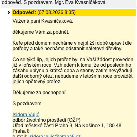
odpověď. S pozdravem. Mgr. Eva Kvasničáková
Odpověď:
(07.08.2026 8:35)
Vážená paní Kvasničáková,
děkujeme Vám za podnět.
Keře před domem necháme v nejbližší době upravit dle
potřeby a také necháme odstranit náletové dřeviny.
Co se týká lip, jejich prořez byl na Vaši žádost proveden
již v loňském roce. Vzhledem k tomu, že od posledního
zásahu uplynula krátká doba a stromy zatím nevyžadují
další odborný ořez, nebudeme v letošním roce provádět
jejich opětovný prořez.
Děkujeme za pochopení.
S pozdravem
Isidora Vujić
odbor životního prostředí (OŽP)
Úřad městské části Praha 8, Na Košince 1, 180 48
Praha 8
e-mail:
isidora.vujic@praha8.cz