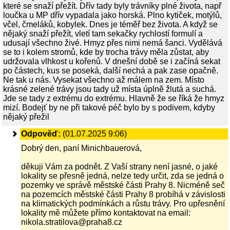
které se snaží přežít. Dřív tady byly trávníky plné života, např
loučka u MP dřív vypadala jako horská. Plno kytiček, motýlů,
včel, čmeláků, kobylek. Dnes je téměř bez života. A když se
nějaký snaží přežít, vletí tam sekačky rychlostí formulí a
udusají všechno živé. Hmyz přes nimi nemá šanci. Vydělává
se to i kolem stromů, kde by trocha trávy měla zůstat, aby
udržovala vlhkost u kořenů. V dnešní době se i začíná sekat
po částech, kus se poseká, další nechá a pak zase opačně.
Ne tak u nás. Vysekat všechno až málem na zem. Místo
krásné zelené trávy jsou tady už místa úplně žlutá a suchá.
Jde se tady z extrému do extrému. Hlavně že se říká že hmyz
mizí. Bodejť by ne při takové péč bylo by s podivem, kdyby
nějaký přežil
Odpověď:
(01.07.2025 9:06)
Dobrý den, paní Minichbauerová,
děkuji Vám za podnět. Z Vaší strany není jasné, o jaké
lokality se přesně jedná, nelze tedy určit, zda se jedná o
pozemky ve správě městské části Prahy 8. Nicméně seč
na pozemcích městské části Prahy 8 probíhá v závislosti
na klimatických podmínkách a růstu trávy. Pro upřesnění
lokality mě můžete přímo kontaktovat na email:
nikola.stratilova@praha8.cz