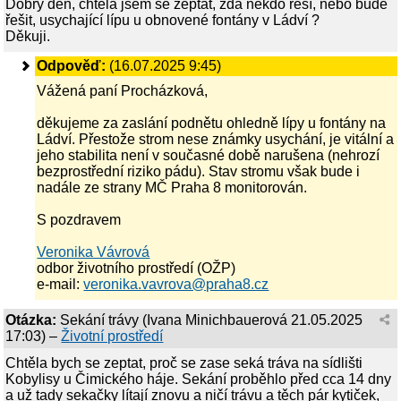
Dobrý den, chtěla jsem se zeptat, zda někdo řeší, nebo bude
řešit, usychající lípu u obnovené fontány v Ládví ?
Děkuji.
Odpověď:
(16.07.2025 9:45)
Vážená paní Procházková,
děkujeme za zaslání podnětu ohledně lípy u fontány na
Ládví. Přestože strom nese známky usychání, je vitální a
jeho stabilita není v současné době narušena (nehrozí
bezprostřední riziko pádu). Stav stromu však bude i
nadále ze strany MČ Praha 8 monitorován.
S pozdravem
Veronika Vávrová
odbor životního prostředí (OŽP)
e-mail:
veronika.vavrova@praha8.cz
Otázka:
Sekání trávy
(
Ivana Minichbauerová
21.05.2025
17:03
) –
Životní prostředí
Chtěla bych se zeptat, proč se zase seká tráva na sídlišti
Kobylisy u Čimického háje. Sekání proběhlo před cca 14 dny
a už tady sekačky lítají znovu a ničí trávu a těch pár kytiček,