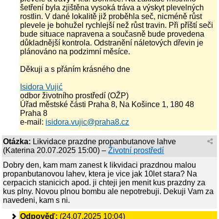
šetření byla zjištěna vysoká tráva a výskyt plevelných
rostlin. V dané lokalitě již proběhla seč, nicméně růst
plevele je bohužel rychlejší než růst travin. Při příští seči
bude situace napravena a současně bude provedena
důkladnější kontrola. Odstranění náletových dřevin je
plánováno na podzimní měsíce.
Děkuji a s přáním krásného dne
Isidora Vujić
odbor životního prostředí (OŽP)
Úřad městské části Praha 8, Na Košince 1, 180 48
Praha 8
e-mail:
isidora.vujic@praha8.cz
Otázka:
Likvidace prazdne propanbutanove lahve
(
Katerina
20.07.2025 15:00
) –
Životní prostředí
Dobry den, kam mam zanest k likvidaci prazdnou malou
propanbutanovou lahev, ktera je vice jak 10let stara? Na
cerpacich stanicich apod. ji chteji jen menit kus prazdny za
kus plny. Novou plnou bombu ale nepotrebuji. Dekuji Vam za
navedeni, kam s ni.
Odpověď:
(24.07.2025 10:04)