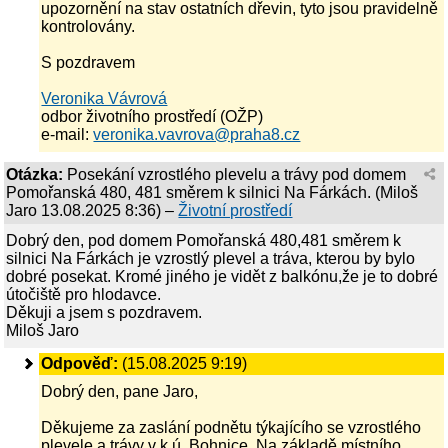
upozornění na stav ostatních dřevin, tyto jsou pravidelně
kontrolovány.
S pozdravem
Veronika Vávrová
odbor životního prostředí (OŽP)
e-mail:
veronika.vavrova@praha8.cz
Otázka:
Posekání vzrostlého plevelu a trávy pod domem
Pomořanská 480, 481 směrem k silnici Na Fárkách.
(
Miloš
Jaro
13.08.2025 8:36
) –
Životní prostředí
Dobrý den, pod domem Pomořanská 480,481 směrem k
silnici Na Fárkách je vzrostlý plevel a tráva, kterou by bylo
dobré posekat. Kromé jiného je vidět z balkónu,že je to dobré
útočiště pro hlodavce.
Děkuji a jsem s pozdravem.
Miloš Jaro
Odpověď:
(15.08.2025 9:19)
Dobrý den, pane Jaro,
Děkujeme za zaslání podnětu týkajícího se vzrostlého
plevele a trávy v k.ú. Bohnice. Na základě místního