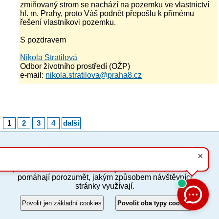
zmiňovaný strom se nachází na pozemku ve vlastnictví
hl. m. Prahy, proto Váš podnět přepošlu k přímému
řešení vlastníkovi pozemku.
S pozdravem
Nikola Stratilová
Odbor životního prostředí (OŽP)
e-mail:
nikola.stratilova@praha8.cz
1
2
3
4
další
Tyto stránky využívají základní soubory cookies, které
PC verze
ENG
usnadňují jejich prohlížení a jsou nezbytné pro jejich
správnou funkci. Volitelně analytické cookies, které nám
pomáhají porozumět, jakým způsobem návštěvníci
Povinné a praktické informace
stránky využívají.
© 2012–2019 MČ Praha 8
Povolit jen základní cookies
Povolit oba typy cookies