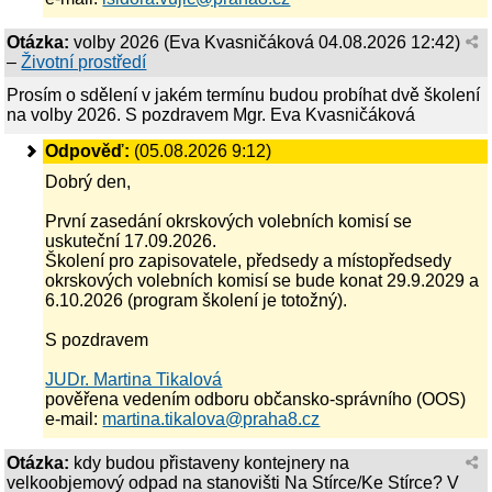
Otázka:
volby 2026
(
Eva Kvasničáková
04.08.2026 12:42
)
–
Životní prostředí
Prosím o sdělení v jakém termínu budou probíhat dvě školení
na volby 2026. S pozdravem Mgr. Eva Kvasničáková
Odpověď:
(05.08.2026 9:12)
Dobrý den,
První zasedání okrskových volebních komisí se
uskuteční 17.09.2026.
Školení pro zapisovatele, předsedy a místopředsedy
okrskových volebních komisí se bude konat 29.9.2029 a
6.10.2026 (program školení je totožný).
S pozdravem
JUDr. Martina Tikalová
pověřena vedením odboru občansko-správního (OOS)
e-mail:
martina.tikalova@praha8.cz
Otázka:
kdy budou přistaveny kontejnery na
velkoobjemový odpad na stanovišti Na Stírce/Ke Stírce? V