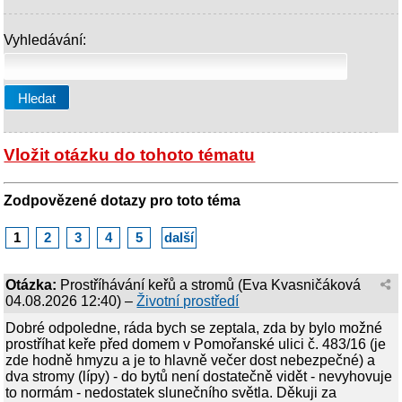
Vyhledávání:
Vložit otázku do tohoto tématu
Zodpovězené dotazy pro toto téma
1
2
3
4
5
další
Otázka:
Prostříhávání keřů a stromů
(
Eva Kvasničáková
04.08.2026 12:40
) –
Životní prostředí
Dobré odpoledne, ráda bych se zeptala, zda by bylo možné
prostříhat keře před domem v Pomořanské ulici č. 483/16 (je
zde hodně hmyzu a je to hlavně večer dost nebezpečné) a
dva stromy (lípy) - do bytů není dostatečně vidět - nevyhovuje
to normám - nedostatek slunečního světla. Děkuji za