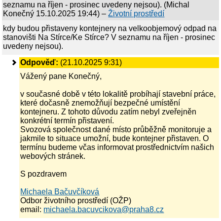
seznamu na říjen - prosinec uvedeny nejsou).
(
Michal
Konečný
15.10.2025 19:44
) –
Životní prostředí
kdy budou přistaveny kontejnery na velkoobjemový odpad na
stanovišti Na Stírce/Ke Stírce? V seznamu na říjen - prosinec
uvedeny nejsou).
Odpověď:
(21.10.2025 9:31)
Vážený pane Konečný,
v současné době v této lokalitě probíhají stavební práce,
které dočasně znemožňují bezpečné umístění
kontejneru. Z tohoto důvodu zatím nebyl zveřejněn
konkrétní termín přistavení.
Svozová společnost dané místo průběžně monitoruje a
jakmile to situace umožní, bude kontejner přistaven. O
termínu budeme včas informovat prostřednictvím našich
webových stránek.
S pozdravem
Michaela Bačuvčíková
Odbor životního prostředí (OŽP)
email:
michaela.bacuvcikova@praha8.cz