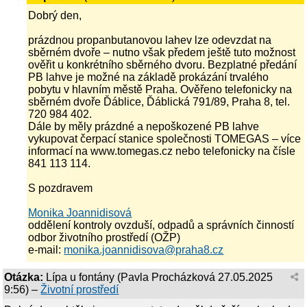
Dobrý den,
prázdnou propanbutanovou lahev lze odevzdat na
sběrném dvoře – nutno však předem ještě tuto možnost
ověřit u konkrétního sběrného dvoru. Bezplatné předání
PB lahve je možné na základě prokázání trvalého
pobytu v hlavním městě Praha. Ověřeno telefonicky na
sběrném dvoře Ďáblice, Ďáblická 791/89, Praha 8, tel.
720 984 402.
Dále by měly prázdné a nepoškozené PB lahve
vykupovat čerpací stanice společnosti TOMEGAS – více
informací na www.tomegas.cz nebo telefonicky na čísle
841 113 114.
S pozdravem
Monika Joannidisová
oddělení kontroly ovzduší, odpadů a správních činností
odbor životního prostředí (OŽP)
e-mail:
monika.joannidisova@praha8.cz
Otázka:
Lípa u fontány
(
Pavla Procházková
27.05.2025
9:56
) –
Životní prostředí