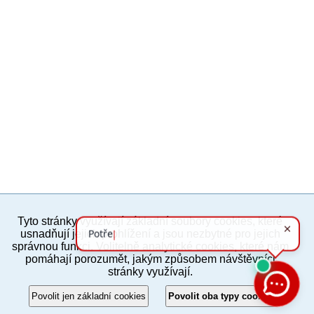
Tyto stránky využívají základní soubory cookies, které
PC verze
ENG
usnadňují jejich prohlížení a jsou nezbytné pro jejich
správnou funkci. Volitelně analytické cookies, které nám
pomáhají porozumět, jakým způsobem návštěvníci
Povinné a praktické informace
stránky využívají.
© 2012–2019 MČ Praha 8
Povolit jen základní cookies
Povolit oba typy cookies