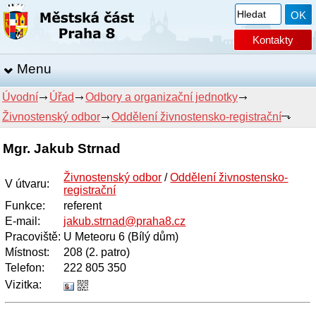
Kontakty
Menu
Úvodní
Úřad
Odbory a organizační jednotky
Živnostenský odbor
Oddělení živnostensko-registrační
Mgr. Jakub Strnad
Živnostenský odbor
/
Oddělení živnostensko-
V útvaru
:
registrační
Funkce
:
referent
E-mail
:
jakub.strnad@praha8.cz
Pracoviště
:
U Meteoru 6 (Bílý dům)
Místnost
:
208 (2. patro)
Telefon
:
222 805 350
Vizitka: