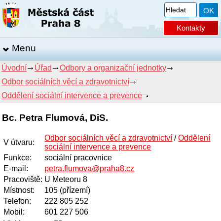
Kontakty
Menu
Úvodní
Úřad
Odbory a organizační jednotky
Odbor sociálních věcí a zdravotnictví
Oddělení sociální intervence a prevence
Bc. Petra Flumová, DiS.
Odbor sociálních věcí a zdravotnictví
/
Oddělení
V útvaru
:
sociální intervence a prevence
Funkce
:
sociální pracovnice
E-mail
:
petra.flumova@praha8.cz
Pracoviště
:
U Meteoru 8
Místnost
:
105 (přízemí)
Telefon
:
222 805 252
Mobil
:
601 227 506