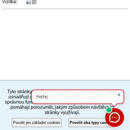
Vizitka:
Tyto stránky využívají základní soubory cookies, které
PC verze
ENG
usnadňují jejich prohlížení a jsou nezbytné pro jejich
správnou funkci. Volitelně analytické cookies, které nám
pomáhají porozumět, jakým způsobem návštěvníci
Povinné a praktické informace
stránky využívají.
© 2012–2019 MČ Praha 8
Povolit jen základní cookies
Povolit oba typy cookies