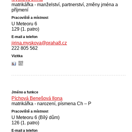
matrikářka - manželství, partnerství, změny jména a
příjmení
U Meteoru 6
129 (1. patro)
jirina.myskova@praha8.cz
222 805 562
Píchová Benešová Ilona
matrikářka - narození, písmena Ch – P
U Meteoru 6 (Bílý dům)
126 (1. patro)