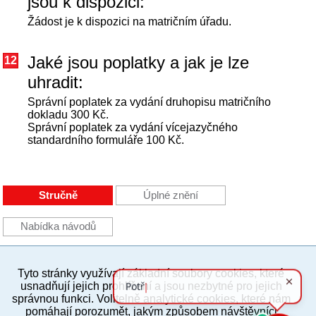
jsou k dispozici:
Žádost je k dispozici na matričním úřadu.
Jaké jsou poplatky a jak je lze
12
uhradit:
Správní poplatek za vydání druhopisu matričního
dokladu 300 Kč.
Správní poplatek za vydání vícejazyčného
standardního formuláře 100 Kč.
Stručně
Úplné znění
Nabídka návodů
Tyto stránky využívají základní soubory cookies, které
PC verze
ENG
usnadňují jejich prohlížení a jsou nezbytné pro jejich
správnou funkci. Volitelně analytické cookies, které nám
pomáhají porozumět, jakým způsobem návštěvníci
Povinné a praktické informace