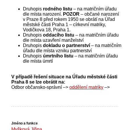
Druhopis
rodného listu
– na matričním úřadu
dle místa narození.
POZOR
– občané narození
v Praze 8 před rokem 1950 se obrátí na Úřad
městské části Praha 1 – církevní matriky,
Vodičkova 18, Praha 1.
Druhopis
oddacího listu
– na matričním úřadu
dle místa uzavření manželství
Druhopis
dokladu o partnerství
– na matričním
úřadu dle místa vzniku partnerství
Druhopis
úmrtního listu
– na matričním úřadu
dle místa úmrtí
V případě řešení situace na Úřadu městské části
Praha 8 se lze obrátit na:
Odbor občansko-správní –>
oddělení matriky
–>
Myšková Jiřina