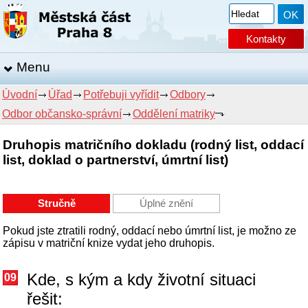
Kontakty
Menu
Úvodní
Úřad
Potřebuji vyřídit
Odbory
Odbor občansko-správní
Oddělení matriky
Druhopis matričního dokladu (rodný list, oddací
list, doklad o partnerství, úmrtní list)
Stručně
Úplné znění
Pokud jste ztratili rodný, oddací nebo úmrtní list, je možno ze
zápisu v matriční knize vydat jeho druhopis.
Kde, s kým a kdy životní situaci
09
řešit: