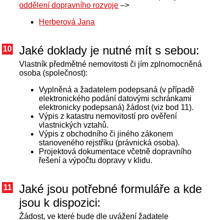
oddělení dopravního rozvoje
–>
Herberová Jana
Jaké doklady je nutné mít s sebou:
10
Vlastník předmětné nemovitosti či jím zplnomocněná
osoba (společnost):
Vyplněná a žadatelem podepsaná (v případě
elektronického podání datovými schránkami
elektronicky podepsaná) žádost (viz bod 11).
Výpis z katastru nemovitostí pro ověření
vlastnických vztahů.
Výpis z obchodního či jiného zákonem
stanoveného rejstříku (právnická osoba).
Projektová dokumentace včetně dopravního
řešení a výpočtu dopravy v klidu.
Jaké jsou potřebné formuláře a kde
11
jsou k dispozici:
Žádost, ve které bude dle uvážení žadatele