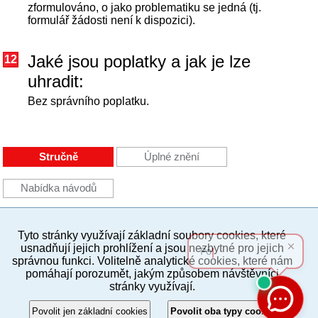
zformulováno, o jako problematiku se jedná (tj.
formulář žádosti není k dispozici).
Jaké jsou poplatky a jak je lze
12
uhradit:
Bez správního poplatku.
Stručně
Úplné znění
Nabídka návodů
Tyto stránky využívají základní soubory cookies, které
PC verze
ENG
usnadňují jejich prohlížení a jsou nezbytné pro jejich
správnou funkci. Volitelně analytické cookies, které nám
pomáhají porozumět, jakým způsobem návštěvníci
Povinné a praktické informace
stránky využívají.
© 2012–2019 MČ Praha 8
Povolit jen základní cookies
Povolit oba typy cookies