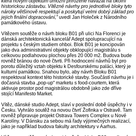
která novým objektům umožní přirozeně navázat na okolní
historickou zástavbu. Vítězné návrhy pro jednotlivé bloky tyto
nároky většinově respektují a poskytují velmi dobrý základ pro
jejich finální dopracování,”
uvedl Jan Holeček z Národního
památkového ústavu.
Vítězem soutěže o návrh bloku B01 při ulici Na Florenci je
dánská architektonická kancelář Adept spolupracující na
projektu s českým studiem ohboi. Blok B01 je koncipován
jako dva administrativní objekty obklopující magistrálu s
celkovou podlahovou plochou přes 20 000 m2. Budova bude
rovněž bránou do nové čtvrti. Při hodnocení návrhů byl pro
porotu důležitý vztah objektu k Desfourskému paláci, který je
kulturní památkou. Snahou bylo, aby návrh Bloku B01
respektoval kontext této historické stavby. Součástí návrhu je i
dočasná stavba „pop-up“ marketu s food-courtem, která
aktivuje prostor pod magistrálou obdobně jako zde dříve
stojící Manifesto Market.
Vítěz, dánské studio Adept, slaví v poslední době úspěchy i v
Česku. Vyhrálo soutěž na novou čtvrť Žofinka v Ostravě. Tam
rovněž připravuje projekt Ostrava Towers Complex u Nové
Karolíny. V Dánsku za sebou má řady výjimečných realizací,
jako je například budova fakulty architektury v Aarhus.