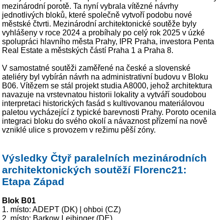
mezinárodní porotě. Ta nyní vybrala vítězné návrhy
jednotlivých bloků, které společně vytvoří podobu nové
městské čtvrti. Mezinárodní architektonické soutěže byly
vyhlášeny v roce 2024 a probíhaly po celý rok 2025 v úzké
spolupráci hlavního města Prahy, IPR Praha, investora Penta
Real Estate a městských částí Praha 1 a Praha 8.
V samostatné soutěži zaměřené na české a slovenské
ateliéry byl vybírán návrh na administrativní budovu v Bloku
B06. Vítězem se stál projekt studia A8000, jehož architektura
navazuje na vrstevnatou historii lokality a vytváří soudobou
interpretaci historických fasád s kultivovanou materiálovou
paletou vycházející z typické barevnosti Prahy. Poroto ocenila
integraci bloku do svého okolí a návaznost přízemí na nově
vzniklé ulice s provozem v režimu pěší zóny.
Výsledky Čtyř paralelních mezinárodních
architektonických soutěží Florenc21:
Etapa Západ
Blok B01
1. místo: ADEPT (DK) | ohboi (CZ)
2. místo: Barkow Leibinger (DE)