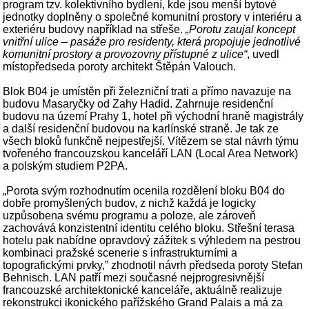
program tzv. kolektivního bydlení, kde jsou menší bytové
jednotky doplněny o společné komunitní prostory v interiéru a
exteriéru budovy například na střeše.
„Porotu zaujal koncept
vnitřní ulice – pasáže pro residenty, která propojuje jednotlivé
komunitní prostory a provozovny přístupné z ulice“
, uvedl
místopředseda poroty architekt Štěpán Valouch.
Blok B04 je umístěn při železniční trati a přímo navazuje na
budovu Masaryčky od Zahy Hadid. Zahrnuje residenční
budovu na území Prahy 1, hotel při východní hraně magistrály
a další residenční budovou na karlínské straně. Je tak ze
všech bloků funkčně nejpestřejší. Vítězem se stal návrh týmu
tvořeného francouzskou kanceláří LAN (Local Area Network)
a polským studiem P2PA.
„Porota svým rozhodnutím ocenila rozdělení bloku B04 do
dobře promyšlených budov, z nichž každá je logicky
uzpůsobena svému programu a poloze, ale zároveň
zachovává konzistentní identitu celého bloku. Střešní terasa
hotelu pak nabídne opravdový zážitek s výhledem na pestrou
kombinaci pražské scenerie s infrastrukturními a
topografickými prvky,” zhodnotil návrh předseda poroty Stefan
Behnisch. LAN patří mezi současné nejprogresivnější
francouzské architektonické kanceláře, aktuálně realizuje
rekonstrukci ikonického pařížského Grand Palais a má za