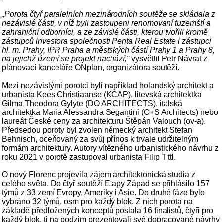
„Porota čtyř paralelních mezinárodních soutěže se skládala z
nezávislé části, v níž byli zastoupeni renomovaní tuzemští a
zahraniční odborníci, a ze závislé části, kterou tvořili kromě
zástupců investora společnosti Penta Real Estate i zástupci
hl. m. Prahy, IPR Praha a městských částí Prahy 1 a Prahy 8,
na jejichž území se projekt nachází,“
vysvětlil Petr Návrat z
plánovací kanceláře ONplan, organizátora soutěží.
Mezi nezávislými porotci byli například holandský architekt a
urbanista Kees Christiaanse (KCAP), litevská architektka
Gilma Theodora Gylytė (DO ARCHITECTS), italská
architektka Maria Alessandra Segantini (C+S Architects) nebo
laureát České ceny za architekturu Štěpán Valouch (ov-a).
Předsedou poroty byl zvolen německý architekt Stefan
Behnisch, oceňovaný za svůj přínos k trvale udržitelným
formám architektury. Autory vítězného urbanistického návrhu z
roku 2021 v porotě zastupoval urbanista Filip Tittl.
O nový Florenc projevila zájem architektonická studia z
celého světa. Do čtyř soutěží Etapy Západ se přihlásilo 157
týmů z 33 zemí Evropy, Ameriky i Asie. Do druhé fáze bylo
vybráno 32 týmů, osm pro každý blok. Z nich porota na
základě předložených konceptů poslala 16 finalistů, čtyři pro
každý blok, ti na podzim prezentovali své dopracované návrhy