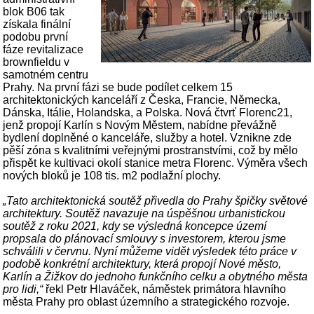
blok B06 tak
získala finální
podobu první
fáze revitalizace
brownfieldu v
samotném centru
Prahy. Na první fázi se bude podílet celkem 15
architektonických kanceláří z Česka, Francie, Německa,
Dánska, Itálie, Holandska, a Polska. Nová čtvrť Florenc21,
jenž propojí Karlín s Novým Městem, nabídne převážně
bydlení doplněné o kanceláře, služby a hotel. Vznikne zde
pěší zóna s kvalitními veřejnými prostranstvími, což by mělo
přispět ke kultivaci okolí stanice metra Florenc. Výměra všech
nových bloků je 108 tis. m2 podlažní plochy.
„Tato architektonická soutěž přivedla do Prahy špičky světové
architektury. Soutěž navazuje na úspěšnou urbanistickou
soutěž z roku 2021, kdy se výsledná koncepce území
propsala do plánovací smlouvy s investorem, kterou jsme
schválili v červnu. Nyní můžeme vidět výsledek této práce v
podobě konkrétní architektury, která propojí Nové město,
Karlín a Žižkov do jednoho funkčního celku a obytného města
pro lidi,“
řekl Petr Hlaváček, náměstek primátora hlavního
města Prahy pro oblast územního a strategického rozvoje.