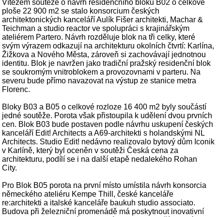
Vítězem soutěže o návrh residenčního bloku B02 o celkové
ploše 22 900 m2 se stalo konsorcium českých
architektonických kanceláří Aulík Fišer architekti, Machar &
Teichman a studio reactor ve spolupráci s krajinářským
ateliérem Partero. Návrh rozděluje blok na tři celky, které
svým výrazem odkazují na architekturu okolních čtvrtí: Karlína,
Žižkova a Nového Města, zároveň si zachovávají jednotnou
identitu. Blok je navržen jako tradiční pražský residenční blok
se soukromým vnitroblokem a provozovnami v parteru. Na
severu bude přímo navazovat na výstup ze stanice metra
Florenc.
Bloky B03 a B05 o celkové rozloze 16 400 m2 byly součástí
jedné soutěže. Porota však přistoupila k udělení dvou prvních
cen. Blok B03 bude postaven podle návrhu uskupení českých
kanceláří Edit! Architects a A69-architekti s holandskými NL
Architects. Studio Edit! nedávno realizovalo bytový dům Iconik
v Karlíně, který byl oceněn v soutěži Česká cena za
architekturu, podílí se i na další etapě nedalekého Rohan
City.
Pro Blok B05 porota na první místo umístila návrh konsorcia
německého ateliéru Kempe Thill, české kanceláře
re:architekti a italské kanceláře baukuh studio associato.
Budova při železniční promenádě má poskytnout inovativní