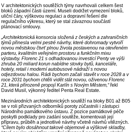
V architektonických soutěžích týmy navrhovali celkem šest
bloků západní části území. Museli dodržet vymezení bloků,
uliční čáry, výškovou regulaci a dopravní řešení dle
regulačního výkresu, který se stal závaznou součástí
plánovací smlouvy.
„Architektonická konsorcia složená z českých a zahraničních
týmů přinesla velmi pestré návrhy, které dohromady vytvoří
novou městskou čtvrť plnou života postavenou na otevřeném
parteru, kvalitním veřejném prostoru a funkčním mixu
výstavby. Florenc 21 s odhadovanou investicí Penty ve výši
zhruba 20 miliard korun nabídne stovky bytů, kanceláře,
hotely, retail i moderní autobusové nádraží s novou
odjezdovou halou. Rádi bychom začali stavět v roce 2028 a v
roce 2031 bychom chtěli vidět stát novou, oživenou Florenc
21, která přirozeně propojí Karlín s Novým Městem,“
řekl
David Musil, výkonný ředitel Penta Real Estate.
Mezinárodních architektonických soutěží na bloky B01 až B05
se v roli přizvaných odborníků poroty zúčastnili i zástupci
Národního památkového ústavu. Z pozice památkové péče
poskytli podklady pro zadání soutěže, komentovali její
přípravu, průběh a jednotlivé návrhy včetně návrhů vítězných.
“Cílem bylo dosáhnout takové objemové a výškové skladby,