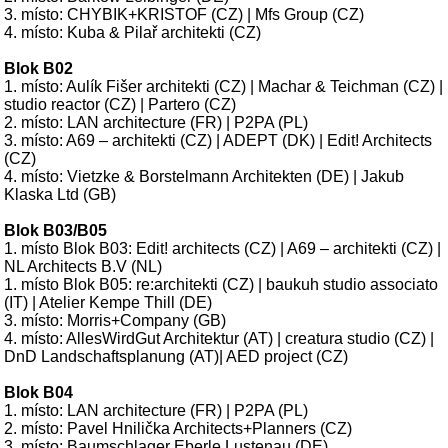
3. místo: CHYBIK+KRISTOF (CZ) | Mfs Group (CZ)
4. místo: Kuba & Pilař architekti (CZ)
Blok B02
1. místo: Aulík Fišer architekti (CZ) | Machar & Teichman (CZ) |
studio reactor (CZ) | Partero (CZ)
2. místo: LAN architecture (FR) | P2PA (PL)
3. místo: A69 – architekti (CZ) | ADEPT (DK) | Edit! Architects
(CZ)
4. místo: Vietzke & Borstelmann Architekten (DE) | Jakub
Klaska Ltd (GB)
Blok B03/B05
1. místo Blok B03: Edit! architects (CZ) | A69 – architekti (CZ) |
NL Architects B.V (NL)
1. místo Blok B05: re:architekti (CZ) | baukuh studio associato
(IT) | Atelier Kempe Thill (DE)
3. místo: Morris+Company (GB)
4. místo: AllesWirdGut Architektur (AT) | creatura studio (CZ) |
DnD Landschaftsplanung (AT)| AED project (CZ)
Blok B04
1. místo: LAN architecture (FR) | P2PA (PL)
2. místo: Pavel Hnilička Architects+Planners (CZ)
3. místo: Baumschlager Eberle Lustenau (DE)