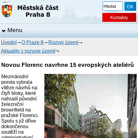
Kontakty
Menu
Úvodní
O Praze 8
Rozvoj území
Aktuality z rozvoje území
Novou Florenc navrhne 15 evropských ateliérů
Mezinárodní
porota vybrala
vítěze návrhů na
čtyři bloky, které
nahradí původní
železniční
brownfield na
pražské Florenci.
Spolu s již dříve
dokončenou
soutěží na
administrativní