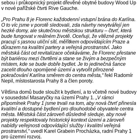
sebou i průkopnický projekt dřevěné obytné budovy Wood Up
v nové pařížské čtvrti Rive Gauche.
„Pro Prahu 8 je Florenc každodenní vstupní brána do Karlína.
O to víc jsme v porotě sledovali, zda návrhy nevytvářejí jen
hezké domy, ale skutečnou městskou strukturu – čtvrť, která
bude fungovat v reálném životě. Oceňuji, že vítězné projekty
pracují s jasnou uliční sítí, měřítkem odpovídajícím Praze a
důrazem na kvalitní partery a veřejná prostranství. Jako
městská část od revitalizace očekáváme, že Florenc přestane
být bariérou mezi čtvrtěmi a stane se živým a bezpečným
místem, kde se bude dobře bydlet. Je to jedinečná šance
zacelit dlouho opomíjené území a vytvořit přirozené
pokračování Karlína směrem do centra města,“
řekl Radomír
Nepil, místostarosta Prahy 8 a člen poroty.
Většina domů bude sloužit k bydlení, a to včetně nové budovy
v sousedství Masaryčky na území Prahy 1.
„V rámci
připomínek Prahy 1 jsme trvali na tom, aby nová čtvrť přinesla
kvalitní a dostupné bydlení pro dlouhodobé obyvatele centra
města. Městská část zároveň důsledně sleduje, aby nové
projekty respektovaly historický kontext území a zároveň
nabídly veřejnosti odpovídající služby i kvalitní veřejná
prostranství,“
uvedl Karel Grabein Procházka, radní Prahy 1
pro územní rozvoj.