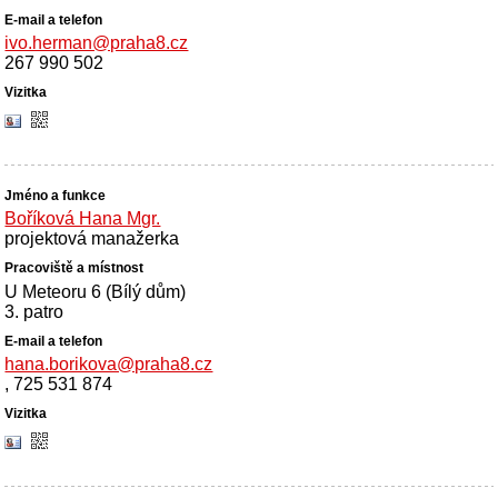
ivo.herman@praha8.cz
267 990 502
Boříková Hana Mgr.
projektová manažerka
U Meteoru 6 (Bílý dům)
3. patro
hana.borikova@praha8.cz
, 725 531 874