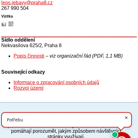
leos.jebavy@praha8.cz
267 990 504
Sídlo oddělení
Nekvasilova 625/2, Praha 8
Popis činnosti
– viz organizační řád (PDF, 1,1 MB)
Související odkazy
Informace o zpracování osobních údajů
Rozvoj území
Tyto stránky využívají základní soubory cookies, které
PC verze
ENG
usnadňují jejich prohlížení a jsou nezbytné pro jejich
správnou funkci. Volitelně analytické cookies, které nám
pomáhají porozumět, jakým způsobem návštěvníci
Povinné a praktické informace
stránky využívají.