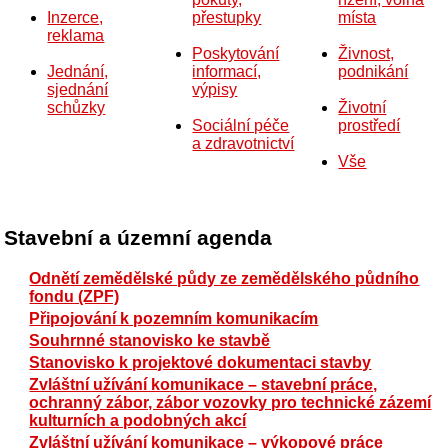
Inzerce,
přestupky
místa
reklama
Poskytování
Živnost,
Jednání,
informací,
podnikání
sjednání
výpisy
schůzky
Životní
Sociální péče
prostředí
a zdravotnictví
Vše
Stavební a územní agenda
Odnětí zemědělské půdy ze zemědělského půdního
fondu (ZPF)
Připojování k pozemním komunikacím
Souhrnné stanovisko ke stavbě
Stanovisko k projektové dokumentaci stavby
Zvláštní užívání komunikace – stavební práce,
ochranný zábor, zábor vozovky pro technické zázemí
kulturních a podobných akcí
Zvláštní užívání komunikace – výkopové práce