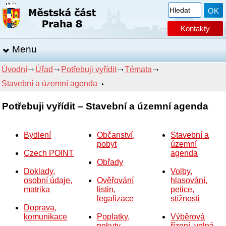
Kontakty
Menu
Úvodní
Úřad
Potřebuji vyřídit
Témata
Stavební a územní agenda
Potřebuji vyřídit – Stavební a územní agenda
Bydlení
Občanství,
Stavební a
pobyt
územní
Czech POINT
agenda
Obřady
Doklady,
Volby,
osobní údaje,
Ověřování
hlasování,
matrika
listin,
petice,
legalizace
stížnosti
Doprava,
komunikace
Poplatky,
Výběrová
pokuty,
řízení, volná