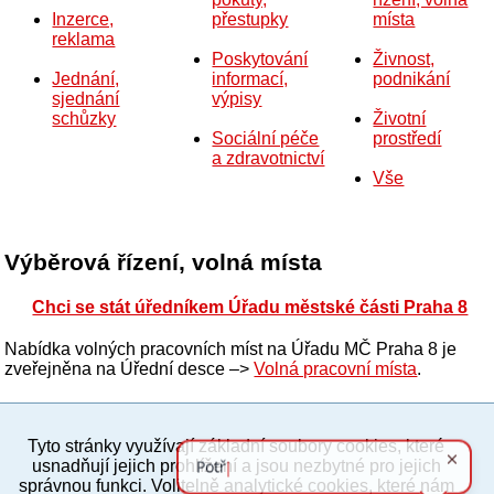
Inzerce,
přestupky
místa
reklama
Poskytování
Živnost,
Jednání,
informací,
podnikání
sjednání
výpisy
schůzky
Životní
Sociální péče
prostředí
a zdravotnictví
Vše
Výběrová řízení, volná místa
Chci se stát úředníkem Úřadu městské části Praha 8
Nabídka volných pracovních míst na Úřadu MČ Praha 8 je
zveřejněna na Úřední desce –>
Volná pracovní místa
.
Tyto stránky využívají základní soubory cookies, které
PC verze
ENG
usnadňují jejich prohlížení a jsou nezbytné pro jejich
správnou funkci. Volitelně analytické cookies, které nám