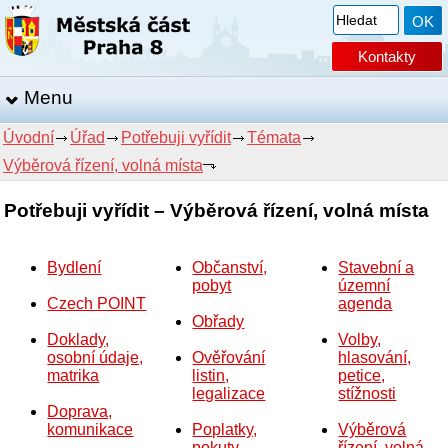
Kontakty
Menu
Úvodní
Úřad
Potřebuji vyřídit
Témata
Výběrová řízení, volná místa
Potřebuji vyřídit – Výběrová řízení, volná místa
Bydlení
Občanství,
Stavební a
pobyt
územní
Czech POINT
agenda
Obřady
Doklady,
Volby,
osobní údaje,
Ověřování
hlasování,
matrika
listin,
petice,
legalizace
stížnosti
Doprava,
komunikace
Poplatky,
Výběrová
pokuty,
řízení, volná