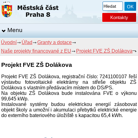
Kontakty
Menu
Úvodní
Úřad
Granty a dotace
Naše projekty financované z EU
Projekt FVE ZŠ Dolákova
Projekt FVE ZŠ Dolákova
Projekt FVE ZŠ Dolákova, registrační číslo: 7241100107 řeší
výstavbu fotovoltaické elektrárny na střeše objektu ZŠ
Dolákova s vlastním předávacím místem do DS/PS.
Na objektu ZŠ Dolákova bude instalována FVE o výkonu
99,645 kWp.
Instalované systémy budou elektrickou energií zásobovat
objekt školy a umožní i akumulaci přebytků elektrické energie
do externího bateriového úložiště s kapacitou 65,4 kWh.