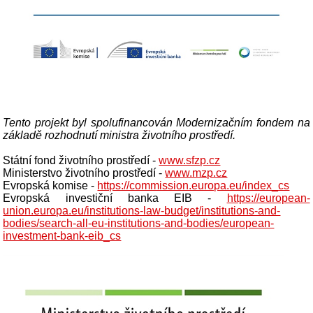
Tento projekt byl spolufinancován Modernizačním fondem na
základě rozhodnutí ministra životního prostředí.
Státní fond životního prostředí -
www.sfzp.cz
Ministerstvo životního prostředí -
www.mzp.cz
Evropská komise -
https://commission.europa.eu/index_cs
Evropská investiční banka EIB -
https://european-
union.europa.eu/institutions-law-budget/institutions-and-
bodies/search-all-eu-institutions-and-bodies/european-
investment-bank-eib_cs