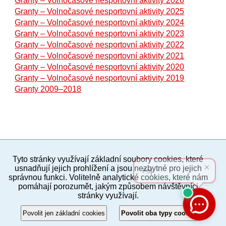
Granty – Volnočasové nesportovní aktivity 2026
Granty – Volnočasové nesportovní aktivity 2025
Granty – Volnočasové nesportovní aktivity 2024
Granty – Volnočasové nesportovní aktivity 2023
Granty – Volnočasové nesportovní aktivity 2022
Granty – Volnočasové nesportovní aktivity 2021
Granty – Volnočasové nesportovní aktivity 2020
Granty – Volnočasové nesportovní aktivity 2019
Granty 2009–2018
Tyto stránky využívají základní soubory cookies, které
PC verze
ENG
usnadňují jejich prohlížení a jsou nezbytné pro jejich
správnou funkci. Volitelně analytické cookies, které nám
pomáhají porozumět, jakým způsobem návštěvníci
Povinné a praktické informace
stránky využívají.
© 2012–2019 MČ Praha 8
Povolit jen základní cookies
Povolit oba typy cookies