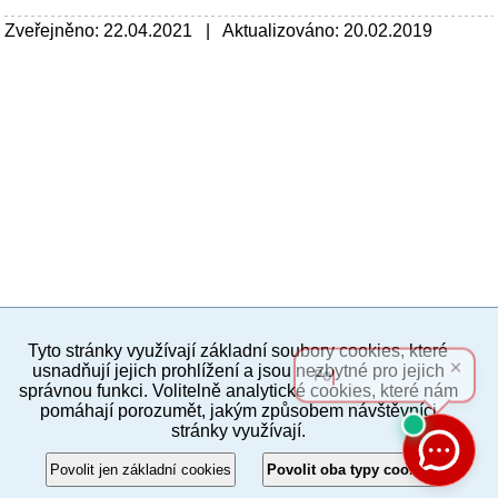
Zveřejněno: 22.04.2021 | Aktualizováno: 20.02.2019
Tyto stránky využívají základní soubory cookies, které
PC verze
ENG
usnadňují jejich prohlížení a jsou nezbytné pro jejich
správnou funkci. Volitelně analytické cookies, které nám
pomáhají porozumět, jakým způsobem návštěvníci
Povinné a praktické informace
stránky využívají.
© 2012–2019 MČ Praha 8
Povolit jen základní cookies
Povolit oba typy cookies