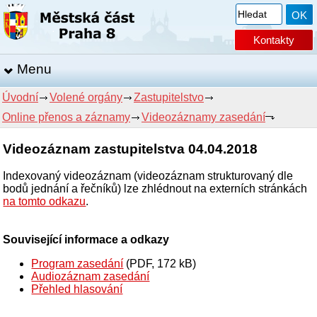
Kontakty
Menu
Úvodní
Volené orgány
Zastupitelstvo
Online přenos a záznamy
Videozáznamy zasedání
Videozáznam zastupitelstva 04.04.2018
Indexovaný videozáznam (videozáznam strukturovaný dle
bodů jednání a řečníků) lze zhlédnout na externích stránkách
na tomto odkazu
.
Související informace a odkazy
Program zasedání
(PDF, 172 kB)
Audiozáznam zasedání
Přehled hlasování