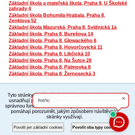
Základní škola a mateřská škola, Praha 8, U Školské
zahrady 4
Základní škola Bohumila Hrabala, Praha 8,
Zenklova 52
Základní škola Mazurská, Praha 8, Svídnická 1a
Základní škola, Praha 8, Burešova 14
Základní škola, Praha 8, Glowackého 6
Základní škola, Praha 8, Hovorčovická 11
Základní škola, Praha 8, Libčická 10
Základní škola, Praha 8, Na Šutce 28
Základní škola, Praha 8, Palmovka 8
Základní škola, Praha 8, Žernosecká 3
Tyto stránky využívají základní soubory cookies, které
PC verze
ENG
usnadňují jejich prohlížení a jsou nezbytné pro jejich
správnou funkci. Volitelně analytické cookies, které nám
pomáhají porozumět, jakým způsobem návštěvníci
Povinné a praktické informace
stránky využívají.
© 2012–2019 MČ Praha 8
Povolit jen základní cookies
Povolit oba typy cookies