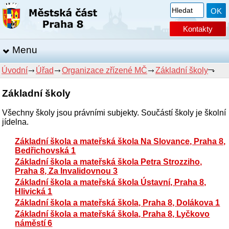
Kontakty
Menu
Úvodní
Úřad
Organizace zřízené MČ
Základní školy
Základní školy
Všechny školy jsou právními subjekty. Součástí školy je školní
jídelna.
Základní škola a mateřská škola Na Slovance, Praha 8,
Bedřichovská 1
Základní škola a mateřská škola Petra Strozziho,
Praha 8, Za Invalidovnou 3
Základní škola a mateřská škola Ústavní, Praha 8,
Hlivická 1
Základní škola a mateřská škola, Praha 8, Dolákova 1
Základní škola a mateřská škola, Praha 8, Lyčkovo
náměstí 6