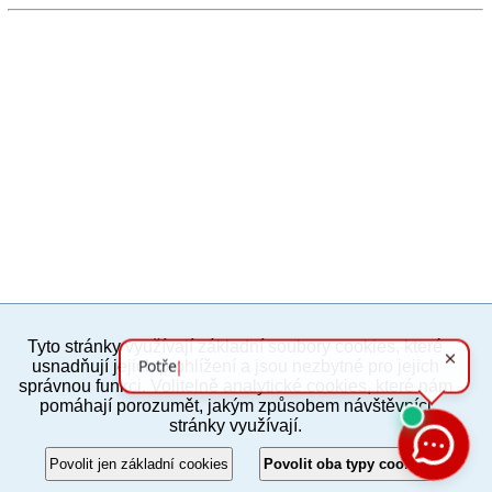
Tyto stránky využívají základní soubory cookies, které
PC verze
ENG
usnadňují jejich prohlížení a jsou nezbytné pro jejich
správnou funkci. Volitelně analytické cookies, které nám
pomáhají porozumět, jakým způsobem návštěvníci
Povinné a praktické informace
stránky využívají.
© 2012–2019 MČ Praha 8
Povolit jen základní cookies
Povolit oba typy cookies