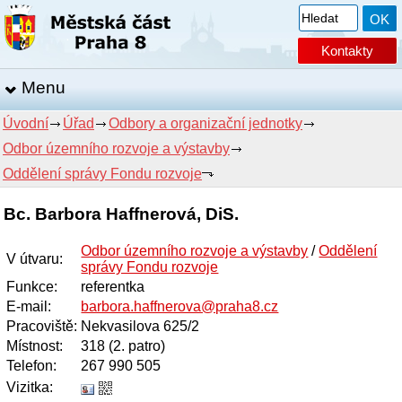
Kontakty
Menu
Úvodní
Úřad
Odbory a organizační jednotky
Odbor územního rozvoje a výstavby
Oddělení správy Fondu rozvoje
Bc. Barbora Haffnerová, DiS.
Odbor územního rozvoje a výstavby
/
Oddělení
V útvaru
:
správy Fondu rozvoje
Funkce
:
referentka
E-mail
:
barbora.haffnerova@praha8.cz
Pracoviště
:
Nekvasilova 625/2
Místnost
:
318 (2. patro)
Telefon
:
267 990 505
Vizitka: