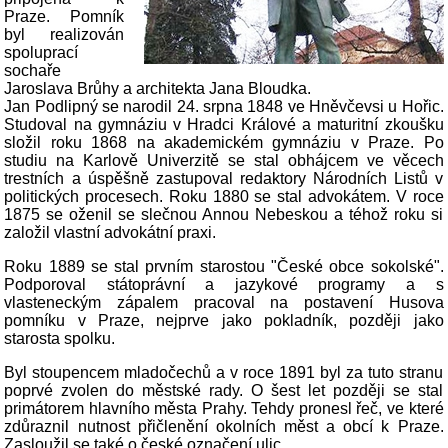
Praze. Pomník
byl realizován
spoluprací
sochaře
Jaroslava Brůhy a architekta Jana Bloudka.
Jan Podlipný se narodil 24. srpna 1848 ve Hněvčevsi u Hořic.
Studoval na gymnáziu v Hradci Králové a maturitní zkoušku
složil roku 1868 na akademickém gymnáziu v Praze. Po
studiu na Karlově Univerzitě se stal obhájcem ve věcech
trestních a úspěšně zastupoval redaktory Národních Listů v
politických procesech. Roku 1880 se stal advokátem. V roce
1875 se oženil se slečnou Annou Nebeskou a téhož roku si
založil vlastní advokátní praxi.
Roku 1889 se stal prvním starostou "České obce sokolské".
Podporoval státoprávní a jazykové programy a s
vlasteneckým zápalem pracoval na postavení Husova
pomníku v Praze, nejprve jako pokladník, později jako
starosta spolku.
Byl stoupencem mladočechů a v roce 1891 byl za tuto stranu
poprvé zvolen do městské rady. O šest let později se stal
primátorem hlavního města Prahy. Tehdy pronesl řeč, ve které
zdůraznil nutnost přičlenění okolních měst a obcí k Praze.
Zasloužil se také o české označení ulic.