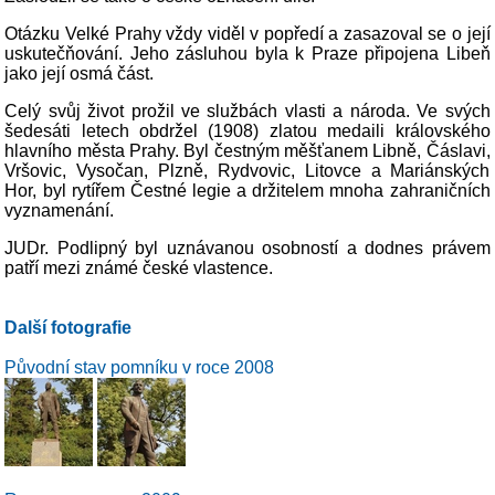
Otázku Velké Prahy vždy viděl v popředí a zasazoval se o její
uskutečňování. Jeho zásluhou byla k Praze připojena Libeň
jako její osmá část.
Celý svůj život prožil ve službách vlasti a národa. Ve svých
šedesáti letech obdržel (1908) zlatou medaili královského
hlavního města Prahy. Byl čestným měšťanem Libně, Čáslavi,
Vršovic, Vysočan, Plzně, Rydvovic, Litovce a Mariánských
Hor, byl rytířem Čestné legie a držitelem mnoha zahraničních
vyznamenání.
JUDr. Podlipný byl uznávanou osobností a dodnes právem
patří mezi známé české vlastence.
Další fotografie
Původní stav pomníku v roce 2008