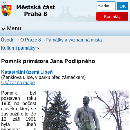
Kontakty
Menu
Úvodní
O Praze 8
Památky a významná místa
Kulturní památky
Pomník primátora Jana Podlipného
Katastrální území Libeň
(Zenklova ulice, v parku před zámečkem)
Ukázat na mapě
Pomník byl
postaven roku
1935 na počest
člověku, který se
zasloužil o to, že
12. září 1901
byla Libeň
připojena k