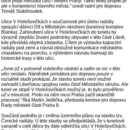
ulice přeje městská část i vedení Prahy. Takto velký projekt je
ale v kompetenci hlavního města,“
uvedl radní pro dopravu
Tomáš Slabihoudek.
Ulice V Holešovičkách v současnosti plní úlohu radiály
spojující dálnici D8 s Městským okruhem (tunelový komplex
Blanka). Zahloubení ulice V Holešovičkách do tunelu by
výrazně zlepšilo životní podmínky obyvatel v této části Libně,
kde převládá obytná zástavba. Cílem je výstavba kapacitní
radiály pod zemí a návrat obslužné komunikace městského
charakteru na povrchu, s výhledem návratu tramvají do
historické trasy v této ulici.
„Jsme již v polovině volebního období a zatím se nic v této
věci nestalo. Náměstek primátora pro dopravu pouze v
rozsáhlé studii prokázal, že stavbu tunelu není možné
nahradit Libeňskou spojkou nebo částí Městského okruhu. Ale
tunel ve stopě V Holešovičkách možný je, to bylo prověřeno
už v minulosti. Proto na něm musí Praha začít okamžitě
pracovat,“
říká Martin Jedlička, předseda komise pro dopravu
Rady městské části Praha 8.
Součástí podnětu je i změna územního plánu na stavbu tzv.
Čimické radiály. U této stavby se předpokládá, že v tunelové
variantě v celé délce by dále odlehčila ulici V Holešovičkách,