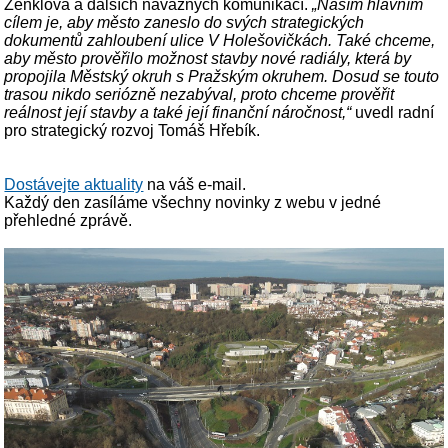
Zenklova a dalších návazných komunikací.
„Naším hlavním
cílem je, aby město zaneslo do svých strategických
dokumentů zahloubení ulice V Holešovičkách. Také chceme,
aby město prověřilo možnost stavby nové radiály, která by
propojila Městský okruh s Pražským okruhem. Dosud se touto
trasou nikdo seriózně nezabýval, proto chceme prověřit
reálnost její stavby a také její finanční náročnost,“
uvedl radní
pro strategický rozvoj Tomáš Hřebík.
Dostávejte aktuality
na váš e-mail.
Každý den zasíláme všechny novinky z webu v jedné
přehledné zprávě.