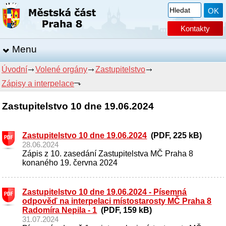
Kontakty
Menu
Úvodní
Volené orgány
Zastupitelstvo
Zápisy a interpelace
Zastupitelstvo 10 dne 19.06.2024
Zastupitelstvo 10 dne 19.06.2024
(PDF, 225 kB)
28.06.2024
Zápis z 10. zasedání Zastupitelstva MČ Praha 8
konaného 19. června 2024
Zastupitelstvo 10 dne 19.06.2024 - Písemná
odpověď na interpelaci místostarosty MČ Praha 8
Radomíra Nepila - 1
(PDF, 159 kB)
31.07.2024