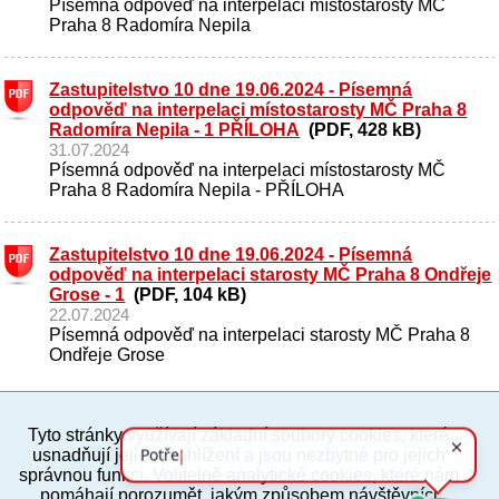
Písemná odpověď na interpelaci místostarosty MČ
Praha 8 Radomíra Nepila
Zastupitelstvo 10 dne 19.06.2024 - Písemná
odpověď na interpelaci místostarosty MČ Praha 8
Radomíra Nepila - 1 PŘÍLOHA
(PDF, 428 kB)
31.07.2024
Písemná odpověď na interpelaci místostarosty MČ
Praha 8 Radomíra Nepila - PŘÍLOHA
Zastupitelstvo 10 dne 19.06.2024 - Písemná
odpověď na interpelaci starosty MČ Praha 8 Ondřeje
Grose - 1
(PDF, 104 kB)
22.07.2024
Písemná odpověď na interpelaci starosty MČ Praha 8
Ondřeje Grose
Tyto stránky využívají základní soubory cookies, které
PC verze
ENG
usnadňují jejich prohlížení a jsou nezbytné pro jejich
správnou funkci. Volitelně analytické cookies, které nám
pomáhají porozumět, jakým způsobem návštěvníci