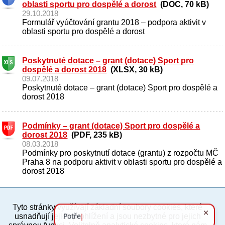
oblasti sportu pro dospělé a dorost
(DOC, 70 kB)
29.10.2018
Formulář vyúčtování grantu 2018 – podpora aktivit v
oblasti sportu pro dospělé a dorost
Poskytnuté dotace – grant (dotace) Sport pro
dospělé a dorost 2018
(XLSX, 30 kB)
09.07.2018
Poskytnuté dotace – grant (dotace) Sport pro dospělé a
dorost 2018
Podmínky – grant (dotace) Sport pro dospělé a
dorost 2018
(PDF, 235 kB)
08.03.2018
Podmínky pro poskytnutí dotace (grantu) z rozpočtu MČ
Praha 8 na podporu aktivit v oblasti sportu pro dospělé a
dorost 2018
Tyto stránky využívají základní soubory cookies, které
PC verze
ENG
usnadňují jejich prohlížení a jsou nezbytné pro jejich