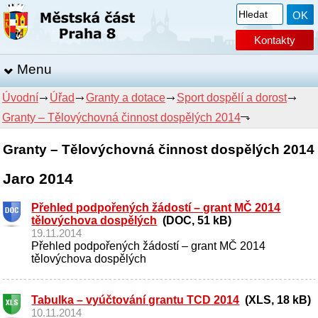
Kontakty
Menu
Úvodní
Úřad
Granty a dotace
Sport dospělí a dorost
Granty – Tělovýchovná činnost dospělých 2014
Granty – Tělovýchovná činnost dospělých 2014
Jaro 2014
Přehled podpořených žádostí – grant MČ 2014
tělovýchova dospělých
(DOC, 51 kB)
19.11.2014
Přehled podpořených žádostí – grant MČ 2014
tělovýchova dospělých
Tabulka – vyúčtování grantu TCD 2014
(XLS, 18 kB)
10.11.2014