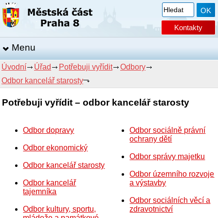
Kontakty
Menu
Úvodní
Úřad
Potřebuji vyřídit
Odbory
Odbor kancelář starosty
Potřebuji vyřídit – odbor kancelář starosty
Odbor dopravy
Odbor sociálně právní
ochrany dětí
Odbor ekonomický
Odbor správy majetku
Odbor kancelář starosty
Odbor územního rozvoje
Odbor kancelář
a výstavby
tajemníka
Odbor sociálních věcí a
Odbor kultury, sportu,
zdravotnictví
mládeže a památkové