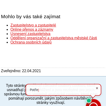
Mohlo by vás také zajímat
Zastupitelstvo a zastupitelé
Online přenos a záznamy
Usnesení zastupitelstva
Oddělení organizační a zastupitelstva městské části
Ochrana osobních údajů
Zveřejněno: 22.04.2021
Tyto stránky využívají základní soubory cookies, které
PC verze
ENG
usnadňují jejich prohlížení a jsou nezbytné pro jejich
správnou funkci. Volitelně analytické cookies, které nám
pomáhají porozumět, jakým způsobem návštěvníci
Povinné a praktické informace
stránky využívají.