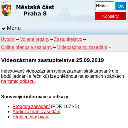
Kontakty
Menu
Úvodní
Volené orgány
Zastupitelstvo
Online přenos a záznamy
Videozáznamy zasedání
Videozáznam zastupitelstva 25.09.2019
Indexovaný videozáznam (videozáznam strukturovaný dle
bodů jednání a řečníků) lze zhlédnout na externích stránkách
na tomto odkazu
.
Související informace a odkazy
Program zasedání
(PDF, 107 kB)
Audiozáznam zasedání
Přehled hlasování