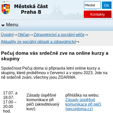
Kontakty
Menu
Úvodní
Občan
Zdravotnictví a sociální péče
Aktuality ze sociální oblasti a zdravotnictví
Pečuj doma vás srdečně zve na online kurzy a
skupiny
Společnost Pečuj doma si připravila letní online kurzy a
skupiny, které proběhnou v červenci a v srpnu 2023. Jste na
ně srdečně zváni, všechny jsou ZDARMA.
17.07. a
Zásady úspěšné
přihláška na webu:
18.07.
komunikace při
Zásady úspěšné
17.00 –
péči (akreditovaný
komunikace při péči
20.00
kurz)
(pecujdoma.cz)
hod.