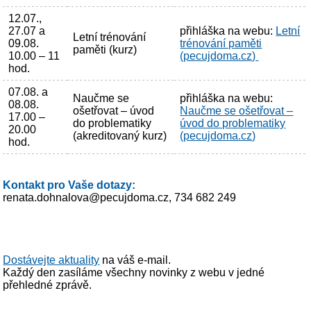
12.07.,
27.07 a
přihláška na webu:
Letní
Letní trénování
09.08.
trénování paměti
paměti (kurz)
10.00 – 11
(pecujdoma.cz)
hod.
07.08. a
Naučme se
přihláška na webu:
08.08.
ošetřovat – úvod
Naučme se ošetřovat –
17.00 –
do problematiky
úvod do problematiky
20.00
(akreditovaný kurz)
(pecujdoma.cz)
hod.
Kontakt pro Vaše dotazy:
renata.dohnalova@pecujdoma.cz, 734 682 249
Dostávejte aktuality
na váš e-mail.
Každý den zasíláme všechny novinky z webu v jedné
přehledné zprávě.