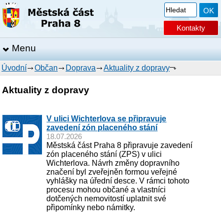
Kontakty
Menu
Úvodní
Občan
Doprava
Aktuality z dopravy
Aktuality z dopravy
V ulici Wichterlova se připravuje
zavedení zón placeného stání
18.07.2026
Městská část Praha 8 připravuje zavedení
zón placeného stání (ZPS) v ulici
Wichterlova. Návrh změny dopravního
značení byl zveřejněn formou veřejné
vyhlášky na úřední desce. V rámci tohoto
procesu mohou občané a vlastníci
dotčených nemovitostí uplatnit své
připomínky nebo námitky.