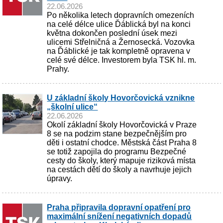
22.06.2026
Po několika letech dopravních omezeních
na celé délce ulice Ďáblická byl na konci
května dokončen poslední úsek mezi
ulicemi Střelničná a Žernosecká. Vozovka
na Ďáblické je tak kompletně opravena v
celé své délce. Investorem byla TSK hl. m.
Prahy.
U základní školy Hovorčovická vznikne
„školní ulice“
22.06.2026
Okolí základní školy Hovorčovická v Praze
8 se na podzim stane bezpečnějším pro
děti i ostatní chodce. Městská část Praha 8
se totiž zapojila do programu Bezpečné
cesty do školy, který mapuje riziková místa
na cestách dětí do školy a navrhuje jejich
úpravy.
Praha připravila dopravní opatření pro
maximální snížení negativních dopadů