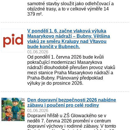
samotné stavby sloužit jako odlehčovací a
objízdné trasy, a to v celkové výměře 14
379 m².
V pondělí 1. 6. začne vlaková výluka
Masarykovo nádraží – Bubny. Většina
vlaků ze směru Kralupy nad Vltavou
bude končit v Bubnech.
01.06.2026
Od pondělí 1. června 2026 bude kvůli
pokračující modernizaci Masarykova
nádraží dlouhodobě přerušen provoz vlaků
mezi stanice Praha Masarykovo nádraží a
Praha-Bubny. Plánovaný předpoklad
výluky je do prosince 2026.
Den dopravní bezpečnosti 2026 nabídne
zábavu i poučení pro celé rodiny
01.06.2026
Dopravní hřiště u ZŠ Glowackého se v
neděli 7. června 2026 promění v centrum
dopravní výchovy i rodinné zábavy. V tomto