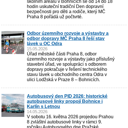
školním areálu v Bohnicích se od 14 do 18
hodin uskuteční tradiční Den dopravní
bezpečnosti pro děti a rodiče, který MČ
Praha 8 pořádá už počtvrté.
Odbor územního rozvoje a výstavby a
odbor dopravy MČ Praha 8 řeší stav
lávek u OC Odra
15.05.2026
Úřad městské části Praha 8, odbor
územního rozvoje a výstavby jako příslušný
stavební úřad, ve spolupráci s odborem
dopravy pokračuje v řešení technického
stavu lávek u obchodního centra Odra v
ulici Lodžská v Praze 8 – Bohnicích.
Autobusový den PID 2026: historické
autobusové linky propojí Bohnice i
Karlín s Letnou
14.05.2026
V sobotu 16. května 2026 projedou Prahou
8 zvláštní autobusové linky v rámci 9.
ročníku Autobusového dne Pražské