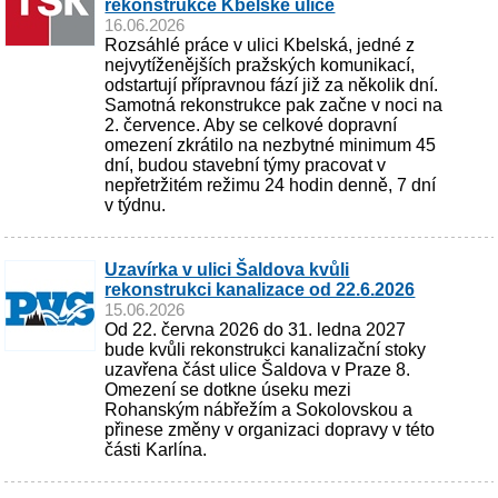
rekonstrukce Kbelské ulice
16.06.2026
Rozsáhlé práce v ulici Kbelská, jedné z
nejvytíženějších pražských komunikací,
odstartují přípravnou fází již za několik dní.
Samotná rekonstrukce pak začne v noci na
2. července. Aby se celkové dopravní
omezení zkrátilo na nezbytné minimum 45
dní, budou stavební týmy pracovat v
nepřetržitém režimu 24 hodin denně, 7 dní
v týdnu.
Uzavírka v ulici Šaldova kvůli
rekonstrukci kanalizace od 22.6.2026
15.06.2026
Od 22. června 2026 do 31. ledna 2027
bude kvůli rekonstrukci kanalizační stoky
uzavřena část ulice Šaldova v Praze 8.
Omezení se dotkne úseku mezi
Rohanským nábřežím a Sokolovskou a
přinese změny v organizaci dopravy v této
části Karlína.