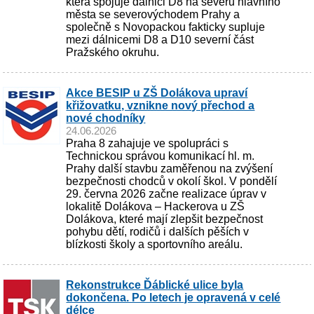
která spojuje dálnici D8 na severu hlavního
města se severovýchodem Prahy a
společně s Novopackou fakticky supluje
mezi dálnicemi D8 a D10 severní část
Pražského okruhu.
Akce BESIP u ZŠ Dolákova upraví
křižovatku, vznikne nový přechod a
nové chodníky
24.06.2026
Praha 8 zahajuje ve spolupráci s
Technickou správou komunikací hl. m.
Prahy další stavbu zaměřenou na zvýšení
bezpečnosti chodců v okolí škol. V pondělí
29. června 2026 začne realizace úprav v
lokalitě Dolákova – Hackerova u ZŠ
Dolákova, které mají zlepšit bezpečnost
pohybu dětí, rodičů i dalších pěších v
blízkosti školy a sportovního areálu.
Rekonstrukce Ďáblické ulice byla
dokončena. Po letech je opravená v celé
délce