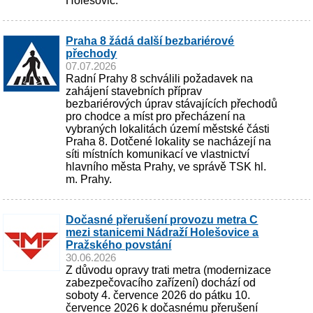
Holešovic.
Praha 8 žádá další bezbariérové
přechody
07.07.2026
Radní Prahy 8 schválili požadavek na
zahájení stavebních příprav
bezbariérových úprav stávajících přechodů
pro chodce a míst pro přecházení na
vybraných lokalitách území městské části
Praha 8. Dotčené lokality se nacházejí na
síti místních komunikací ve vlastnictví
hlavního města Prahy, ve správě TSK hl.
m. Prahy.
Dočasné přerušení provozu metra C
mezi stanicemi Nádraží Holešovice a
Pražského povstání
30.06.2026
Z důvodu opravy trati metra (modernizace
zabezpečovacího zařízení) dochází od
soboty 4. července 2026 do pátku 10.
července 2026 k dočasnému přerušení