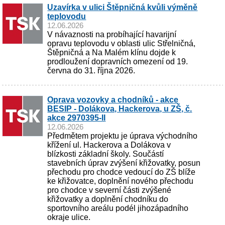
Uzavírka v ulici Štěpničná kvůli výměně
teplovodu
12.06.2026
V návaznosti na probíhající havarijní
opravu teplovodu v oblasti ulic Střelničná,
Štěpničná a Na Malém klínu dojde k
prodloužení dopravních omezení od 19.
června do 31. října 2026.
Oprava vozovky a chodníků - akce
BESIP - Dolákova, Hackerova, u ZŠ, č.
akce 2970395-II
12.06.2026
Předmětem projektu je úprava východního
křížení ul. Hackerova a Dolákova v
blízkosti základní školy. Součástí
stavebních úprav zvýšení křižovatky, posun
přechodu pro chodce vedoucí do ZŠ blíže
ke křižovatce, doplnění nového přechodu
pro chodce v severní části zvýšené
křižovatky a doplnění chodníku do
sportovního areálu podél jihozápadního
okraje ulice.