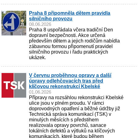
Praha 8 připomněla dětem pravidla
silničního provozu
08.06.2026
Praha 8 uspořádala včera tradiční Den
dopravní bezpečnosti. Akce určená
především dětem a jejich rodičům nabídla
zábavnou formou připomenutí pravidel
silničního provozu i řadu praktických
ukázek.
V červnu proběhnou opravy a další
úpravy odlehčovacích tras před
klíčovou rekonstrukcí Kbelské
01.06.2026
Přípravy na rozsáhlou rekonstrukci Kbelské
ulice jsou v plném proudu. V rámci
doprovodných opatření a běžné údržby již
Technická správa komunikací (TSK) v
minulých měsících s předstihem
realizovala opravy povrchů, sanace
lokálních defektů a výtluků na klíčových
komunikacích, které budou během