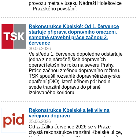
provozu metra v úseku Nádraží Holešovice
– Pražského povstání.
Rekonstrukce Kbelské: Od 1. července
startuje příprava dopravního omezení,
samotně stavební práce začnou 2.
července
30.06.2026
Ve středu 1. července dopoledne odstartuje
jedna z nejnáročnějších dopravních
operací letošního roku na severu Prahy.
Práce začnou změnou dopravního režimu.
TSK spouští rozsáhlé dopravněinženýrské
opatření (DIO), které během pár hodin
svede tranzitní dopravu do přísně
izolovaného koridoru.
Rekonstrukce Kbelské a její vliv na
veřejnou dopravu
25.06.2026
Od začátku července 2026 se v Praze
chystá rekonstrukce tranzitní Kbelské ulice,