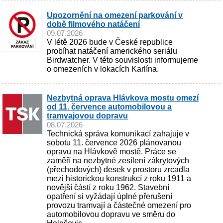
Upozornění na omezení parkování v
době filmového natáčení
09.07.2026
V létě 2026 bude v České republice
probíhat natáčení amerického seriálu
Birdwatcher. V této souvislosti informujeme
o omezeních v lokacích Karlína.
Nezbytná oprava Hlávkova mostu omezí
od 11. července automobilovou a
tramvajovou dopravu
08.07.2026
Technická správa komunikací zahajuje v
sobotu 11. července 2026 plánovanou
opravu na Hlávkově mostě. Práce se
zaměří na nezbytné zesílení zákrytových
(přechodových) desek v prostoru zrcadla
mezi historickou konstrukcí z roku 1911 a
novější částí z roku 1962. Stavební
opatření si vyžádají úplné přerušení
provozu tramvají a částečné omezení pro
automobilovou dopravu ve směru do