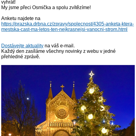
vyhrát!
My jsme přeci Osmička a spolu zvítězíme!
Anketu najdete na
https://prazska.drbna.cz/zpravy/spolecnost/4305-anketa-ktera-
mestska-cast-ma-letos-ten-nejkrasnejsi-vanocni-strom.html
Dostávejte aktuality
na váš e-mail.
Každý den zasíláme všechny novinky z webu v jedné
přehledné zprávě.