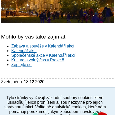
Mohlo by vás také zajímat
Zábava a soutěže v Kalendáři akcí
Kalendář akcí
Společenské akce v Kalendáři akcí
Kultura a volný čas v Praze 8
Zeptejte se
Zveřejněno: 18.12.2020
Tyto stránky využívají základní soubory cookies, které
PC verze
ENG
usnadňují jejich prohlížení a jsou nezbytné pro jejich
správnou funkci. Volitelně analytické cookies, které nám
pomáhají porozumět, jakým způsobem návštěvníci
Povinné a praktické informace