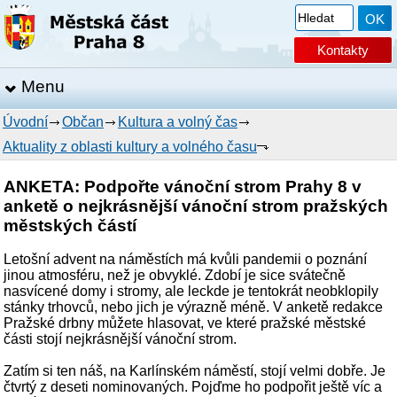
Kontakty
Menu
Úvodní
Občan
Kultura a volný čas
Aktuality z oblasti kultury a volného času
ANKETA: Podpořte vánoční strom Prahy 8 v
anketě o nejkrásnější vánoční strom pražských
městských částí
Letošní advent na náměstích má kvůli pandemii o poznání
jinou atmosféru, než je obvyklé. Zdobí je sice svátečně
nasvícené domy i stromy, ale leckde je tentokrát neobklopily
stánky trhovců, nebo jich je výrazně méně. V anketě redakce
Pražské drbny můžete hlasovat, ve které pražské městské
části stojí nejkrásnější vánoční strom.
Zatím si ten náš, na Karlínském náměstí, stojí velmi dobře. Je
čtvrtý z deseti nominovaných. Pojďme ho podpořit ještě víc a