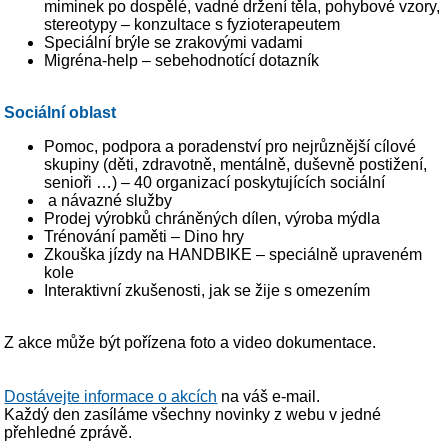
miminek po dospělé, vadné držení těla, pohybové vzory,
stereotypy – konzultace s fyzioterapeutem
Speciální brýle se zrakovými vadami
Migréna-help – sebehodnotící dotazník
Sociální oblast
Pomoc, podpora a poradenství pro nejrůznější cílové
skupiny (děti, zdravotně, mentálně, duševně postižení,
senioři …) – 40 organizací poskytujících sociální
a návazné služby
Prodej výrobků chráněných dílen, výroba mýdla
Trénování paměti – Dino hry
Zkouška jízdy na HANDBIKE – speciálně upraveném
kole
Interaktivní zkušenosti, jak se žije s omezením
Z akce může být pořízena foto a video dokumentace.
Dostávejte informace o akcích
na váš e-mail.
Každý den zasíláme všechny novinky z webu v jedné
přehledné zprávě.