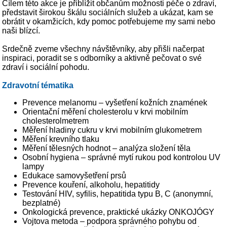
Cílem této akce je přiblížit občanům možnosti péče o zdraví,
představit širokou škálu sociálních služeb a ukázat, kam se
obrátit v okamžicích, kdy pomoc potřebujeme my sami nebo
naši blízcí.
Srdečně zveme všechny návštěvníky, aby přišli načerpat
inspiraci, poradit se s odborníky a aktivně pečovat o své
zdraví i sociální pohodu.
Zdravotní tématika
Prevence melanomu – vyšetření kožních znamének
Orientační měření cholesterolu v krvi mobilním
cholesterolmetrem
Měření hladiny cukru v krvi mobilním glukometrem
Měření krevního tlaku
Měření tělesných hodnot – analýza složení těla
Osobní hygiena – správné mytí rukou pod kontrolou UV
lampy
Edukace samovyšetření prsů
Prevence kouření, alkoholu, hepatitidy
Testování HIV, syfilis, hepatitida typu B, C (anonymní,
bezplatné)
Onkologická prevence, praktické ukázky ONKOJÓGY
Vojtova metoda – podpora správného pohybu od