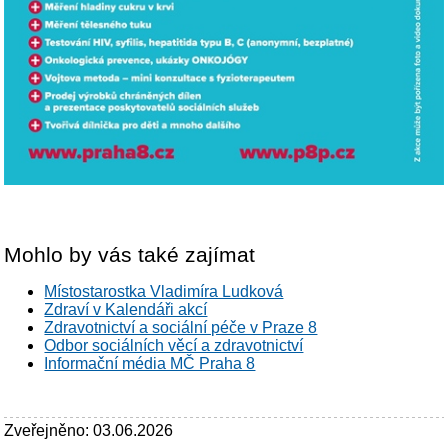
Mohlo by vás také zajímat
Místostarostka Vladimíra Ludková
Zdraví v Kalendáři akcí
Zdravotnictví a sociální péče v Praze 8
Odbor sociálních věcí a zdravotnictví
Informační média MČ Praha 8
Zveřejněno: 03.06.2026