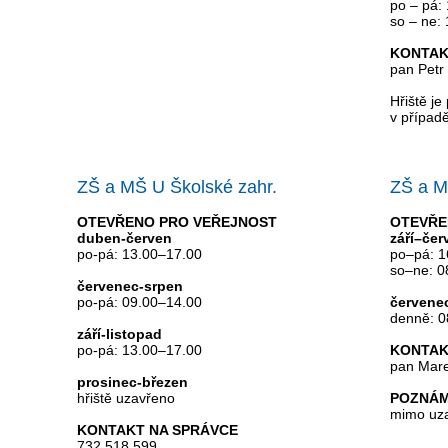
po – pá:
so – ne:
KONTAK
pan Petr
Hřiště j
v případ
ZŠ a MŠ U Školské zahr.
ZŠ a M
OTEVŘENO PRO VEŘEJNOST
OTEVŘE
duben-červen
září–čer
po-pá: 13.00–17.00
po–pá: 1
so–ne: 0
červenec-srpen
po-pá: 09.00–14.00
červene
denně: 0
září-listopad
po-pá: 13.00–17.00
KONTAK
pan Mare
prosinec-březen
hřiště uzavřeno
POZNÁ
mimo uza
KONTAKT NA SPRÁVCE
732 518 599