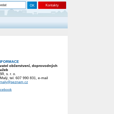
Kontakty
INFORMACE
vatel občerstvení, doprovodných
lužeb
R, s. r. o.
Malý, tel. 607 990 831, e-mail
rmaly@seznam.cz
cebook