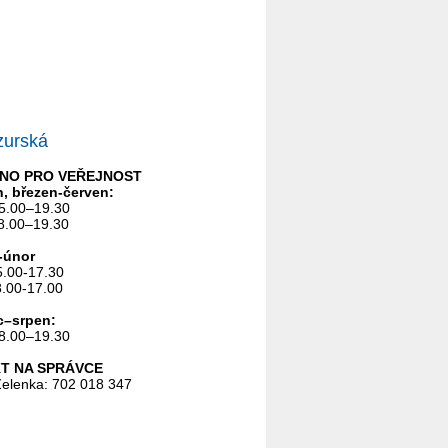
urská
NO PRO VEŘEJNOST
en, březen-červen:
5.00–19.30
8.00–19.30
-únor
5.00-17.30
8.00-17.00
c–srpen:
8.00–19.30
T NA SPRÁVCE
 Zelenka: 702 018 347