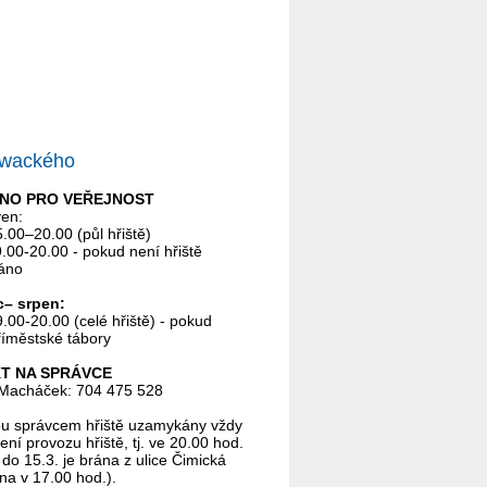
owackého
NO PRO VEŘEJNOST
ven:
.00–20.00 (půl hřiště)
.00-20.00 - pokud není hřiště
áno
c– srpen:
.00-20.00 (celé hřiště) - pokud
říměstské tábory
T NA SPRÁVCE
Macháček: 704 475 528
ou správcem hřiště uzamykány vždy
ní provozu hřiště, tj. ve 20.00 hod.
 do 15.3. je brána z ulice Čimická
a v 17.00 hod.).