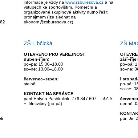
informace je vždy na
www.zsburesova.cz
a na
vstupech ke sportovištím. Komerční a
organizované skupinové aktivity nutno řešit
pronájmem (lze sjednat na
182
ekonom@zsburesova.cz).
ZŠ Libčická
ZŠ Maz
OTEVŘENO PRO VEŘEJNOST
OTEVŘE
duben-říjen:
září–říj
po–pá: 15.00–18.00
po–pá: 1
so–ne: 13.00–18.00
so–ne: 0
červenec–srpen:
listopad
stejně
po-pá: 1
so-ne: 0
KONTAKT NA SPRÁVCE
paní Halyna Pashkuliak: 776 847 607 – hřiště
červene
+ tělocvičny (po-pá)
denně: 0
KONTAK
ti
pan Jiří