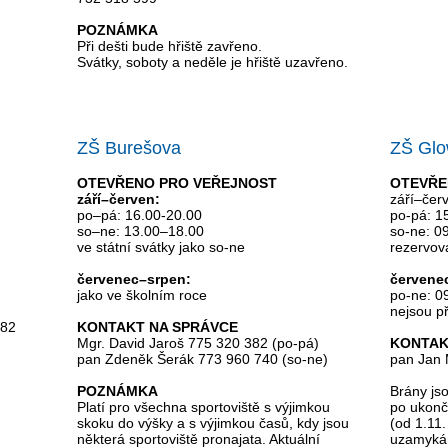
POZNÁMKA
Při dešti bude hřiště zavřeno.
Svátky, soboty a neděle je hřiště uzavřeno.
ZŠ Burešova
ZŠ Gl
OTEVŘENO PRO VEŘEJNOST
OTEVŘE
září–červen:
září–čer
po–pá: 16.00-20.00
po-pá: 15
so–ne: 13.00–18.00
so-ne: 09
ve státní svátky jako so-ne
rezervov
červenec–srpen:
červene
jako ve školním roce
po-ne: 09
nejsou p
182
KONTAKT NA SPRÁVCE
Mgr. David Jaroš 775 320 382 (po-pá)
KONTAK
pan Zdeněk Šerák 773 960 740 (so-ne)
pan Jan 
POZNÁMKA
Brány js
Platí pro všechna sportoviště s výjimkou
po ukonče
skoku do výšky a s výjimkou časů, kdy jsou
(od 1.11.
některá sportoviště pronajata. Aktuální
uzamykán