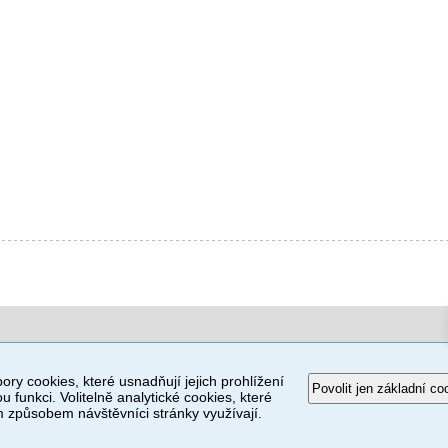
ory cookies, které usnadňují jejich prohlížení
Povolit jen základní co
u funkci. Volitelně analytické cookies, které
způsobem návštěvníci stránky využívají.