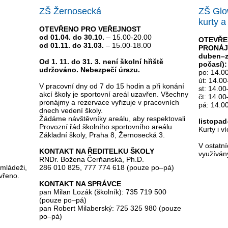
ZŠ Žernosecká
ZŠ Glo
kurty a
OTEVŘENO PRO VEŘEJNOST
od 01.04. do 30.10.
– 15.00-20.00
OTEVŘE
od 01.11. do 31.03.
– 15.00-18.00
PRONÁ
duben–zá
Od 1. 11. do 31. 3. není školní hřiště
počasí):
udržováno. Nebezpečí úrazu.
po: 14.0
út: 14.0
V pracovní dny od 7 do 15 hodin a při konání
st: 14.0
akcí školy je sportovní areál uzavřen. Všechny
čt: 14.0
pronájmy a rezervace vyřizuje v pracovních
pá: 14.0
dnech vedení školy.
Žádáme návštěvníky areálu, aby respektovali
listopad
Provozní řád školního sportovního areálu
Kurty i v
Základní školy, Praha 8, Žernosecká 3.
V ostatní
KONTAKT NA ŘEDITELKU ŠKOLY
využíván
RNDr. Božena Čerňanská, Ph.D.
 mládeži,
286 010 825, 777 774 618 (pouze po–pá)
vřeno.
KONTAKT NA SPRÁVCE
pan Milan Lozák (školník): 735 719 500
(pouze po–pá)
pan Robert Milaberský: 725 325 980 (pouze
po–pá)