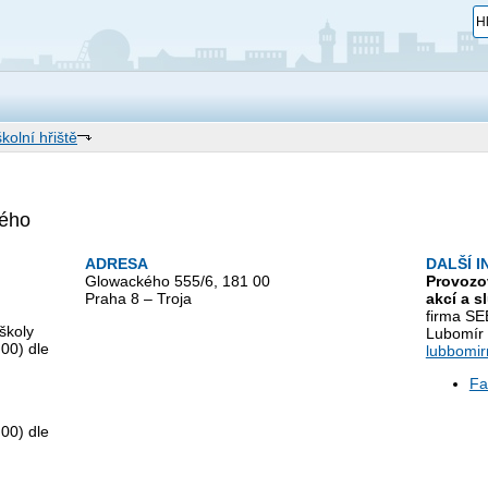
kolní hřiště
kého
ADRESA
DALŠÍ 
Glowackého 555/6, 181 00
Provozo
Praha 8 – Troja
akcí a s
firma SEB
školy
Lubomír 
00) dle
lubbomi
Fa
00) dle