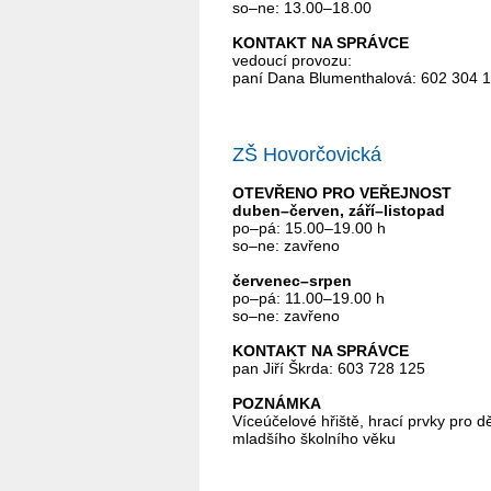
so–ne: 13.00–18.00
KONTAKT NA SPRÁVCE
vedoucí provozu:
paní Dana Blumenthalová: 602 304 
ZŠ Hovorčovická
OTEVŘENO PRO VEŘEJNOST
duben–červen, září–listopad
po–pá: 15.00–19.00 h
so–ne: zavřeno
červenec–srpen
po–pá: 11.00–19.00 h
so–ne: zavřeno
KONTAKT NA SPRÁVCE
pan Jiří Škrda: 603 728 125
POZNÁMKA
Víceúčelové hřiště, hrací prvky pro dě
mladšího školního věku