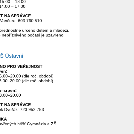
 15.00 – 18.00
 14.00 – 17.00
T NA SPRÁVCE
 Vančura: 603 760 510
e přednostně určeno dětem a mládeži,
ě nepříznivého počasí je uzavřeno.
Š Ústavní
NO PRO VEŘEJNOST
ven:
6.00–20.00 (dle roč. období)
8.00–20.00 (dle roč. období)
c–srpen:
8.00–20.00
T NA SPRÁVCE
k Dvořák: 723 952 753
MKA
vřených hřišť Gymnázia a ZŠ.