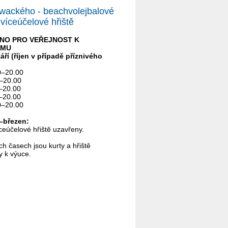
wackého - beachvolejbalové
 víceúčelové hřiště
NO PRO VEŘEJNOST K
JMU
ří (říjen v případě příznivého
0–20.00
0–20.00
0–20.00
0–20.00
0–20.00
–březen:
íceúčelové hřiště uzavřeny.
ch časech jsou kurty a hřiště
y k výuce.