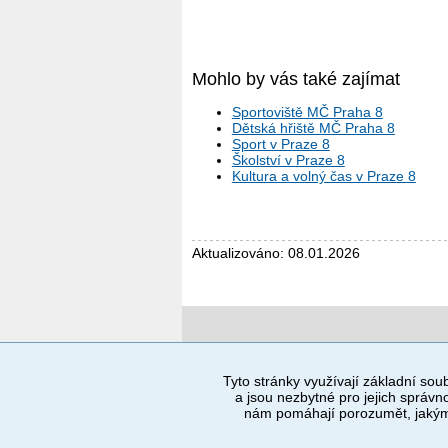
Mohlo by vás také zajímat
Sportoviště MČ Praha 8
Dětská hřiště MČ Praha 8
Sport v Praze 8
Školství v Praze 8
Kultura a volný čas v Praze 8
Aktualizováno: 08.01.2026
Povinné a praktické informace
Tyto stránky využívají základní soub
a jsou nezbytné pro jejich správno
© 2012–2019 MČ Praha 8
nám pomáhají porozumět, jakým 