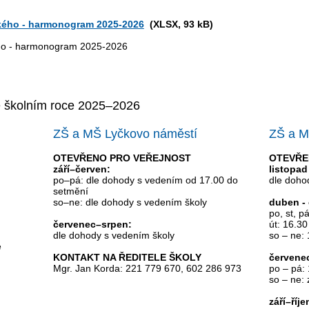
ckého - harmonogram 2025-2026
(XLSX, 93 kB)
ého - harmonogram 2025-2026
ve školním roce 2025–2026
ZŠ a MŠ Lyčkovo náměstí
ZŠ a M
OTEVŘENO PRO VEŘEJNOST
OTEVŘE
září–červen:
listopad
po–pá: dle dohody s vedením od 17.00 do
dle doho
setmění
so–ne: dle dohody s vedením školy
duben - 
po, st, p
červenec–srpen:
út: 16.30
dle dohody s vedením školy
so – ne:
e
KONTAKT NA ŘEDITELE ŠKOLY
červene
Mgr. Jan Korda: 221 779 670, 602 286 973
po – pá:
so – ne:
září–říje