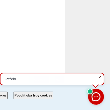
PC verze
ENG
okies
Povolit oba typy cookies