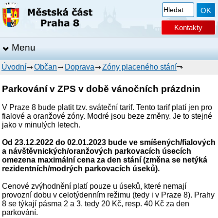
Kontakty
Menu
Úvodní
Občan
Doprava
Zóny placeného stání
Parkování v ZPS v době vánočních prázdnin
V Praze 8 bude platit tzv. sváteční tarif. Tento tarif platí jen pro
fialové a oranžové zóny. Modré jsou beze změny. Je to stejné
jako v minulých letech.
Od 23.12.2022 do 02.01.2023 bude ve smíšených/fialových
a návštěvnických/oranžových parkovacích úsecích
omezena maximální cena za den stání (změna se netýká
rezidentních/modrých parkovacích úseků).
Cenové zvýhodnění platí pouze u úseků, které nemají
provozní dobu v celotýdenním režimu (tedy i v Praze 8). Prahy
8 se týkají pásma 2 a 3, tedy 20 Kč, resp. 40 Kč za den
parkování.