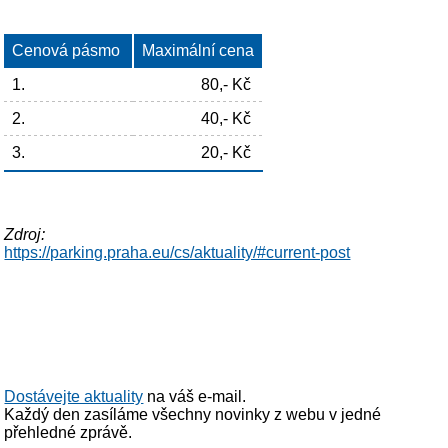
Cenová pásmo
Maximální cena
1.
80,- Kč
2.
40,- Kč
3.
20,- Kč
Zdroj:
https://parking.praha.eu/cs/aktuality/#current-post
Dostávejte aktuality
na váš e-mail.
Každý den zasíláme všechny novinky z webu v jedné
přehledné zprávě.