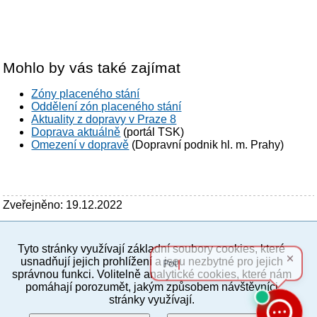
Mohlo by vás také zajímat
Zóny placeného stání
Oddělení zón placeného stání
Aktuality z dopravy v Praze 8
Doprava aktuálně
(portál TSK)
Omezení v dopravě
(Dopravní podnik hl. m. Prahy)
Zveřejněno: 19.12.2022
Tyto stránky využívají základní soubory cookies, které
PC verze
ENG
usnadňují jejich prohlížení a jsou nezbytné pro jejich
správnou funkci. Volitelně analytické cookies, které nám
pomáhají porozumět, jakým způsobem návštěvníci
Povinné a praktické informace
stránky využívají.
© 2012–2019 MČ Praha 8