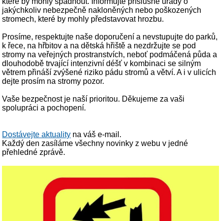
které by mohly spadnout. Informujte příslušné úřady o
jakýchkoliv nebezpečně nakloněných nebo poškozených
stromech, které by mohly představovat hrozbu.
Prosíme, respektujte naše doporučení a nevstupujte do parků,
k řece, na hřbitov a na dětská hřiště a nezdržujte se pod
stromy na veřejných prostranstvích, neboť podmáčená půda a
dlouhodobě trvající intenzivní déšť v kombinaci se silným
větrem přináší zvýšené riziko pádu stromů a větví. A i v ulicích
dejte prosím na stromy pozor.
Vaše bezpečnost je naší prioritou. Děkujeme za vaši
spolupráci a pochopení.
Dostávejte aktuality
na váš e-mail.
Každý den zasíláme všechny novinky z webu v jedné
přehledné zprávě.