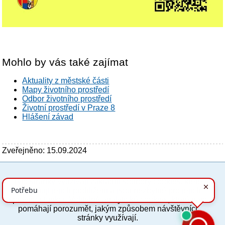
Mohlo by vás také zajímat
Aktuality z městské části
Mapy životního prostředí
Odbor životního prostředí
Životní prostředí v Praze 8
Hlášení závad
Zveřejněno: 15.09.2024
Tyto stránky využívají základní soubory cookies, které
PC verze
ENG
usnadňují jejich prohlížení a jsou nezbytné pro jejich
správnou funkci. Volitelně analytické cookies, které nám
pomáhají porozumět, jakým způsobem návštěvníci
Povinné a praktické informace
stránky využívají.