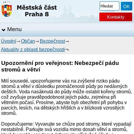
Kontakty
Menu
Úvodní
Občan
Bezpečnost
Aktuality z oblasti bezpečnosti
Upozornění pro veřejnost: Nebezpečí pádu
stromů a větví
Milí sousedé, upozorňujeme vás na zvýšené riziko pádu
stromů a větví v důsledku promáčenosti půdy po nedávných
deštích. Voda nasáknutá do půdy může oslabit kořeny stromů,
což zvyšuje pravděpodobnost jejich pádu, zejména při
větrném počasí. Prosíme, abyste byli obezřetní při pohybu v
parcích, lesích, na dětských hřištích a v blízkosti vzrostlých
stromů.
Doporučujeme: Vyvarujte se chůze pod stromy, které vypadají
nestabilně. Parkujte svá vozidla mimo dosah větví a stromů,