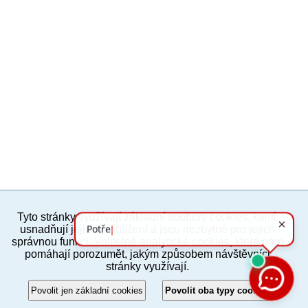
Tyto stránky využívají základní soubory cookies, které
PC verze
ENG
usnadňují jejich prohlížení a jsou nezbytné pro jejich
správnou funkci. Volitelně analytické cookies, které nám
pomáhají porozumět, jakým způsobem návštěvníci
Povinné a praktické informace
stránky využívají.
© 2012–2019 MČ Praha 8
Povolit jen základní cookies
Povolit oba typy cookies