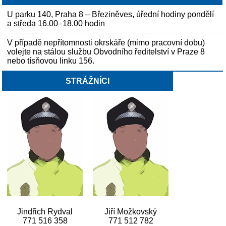
U parku 140, Praha 8 – Březiněves, úřední hodiny pondělí
a středa 16.00–18.00 hodin
V případě nepřítomnosti okrskáře (mimo pracovní dobu)
volejte na stálou službu Obvodního ředitelství v Praze 8
nebo tísňovou linku 156.
STRÁŽNÍCI
Jindřich Rydval
Jiří Možkovský
771 516 358
771 512 782