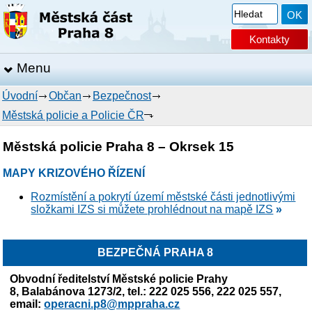
Kontakty
Menu
Úvodní
Občan
Bezpečnost
Městská policie a Policie ČR
Městská policie Praha 8 – Okrsek 15
MAPY KRIZOVÉHO ŘÍZENÍ
Rozmístění a pokrytí území městské části jednotlivými
složkami IZS si můžete prohlédnout na mapě IZS
»
BEZPEČNÁ PRAHA 8
Obvodní ředitelství Městské policie Prahy
8,
Balabánova 1273/2, tel.: 222 025 556, 222 025 557,
email:
operacni.p8@mppraha.cz