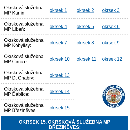
Okrsková služebna
okrsek 1
okrsek 2
okrsek 3
MP Karlín:
Okrsková služebna
okrsek 4
okrsek 5
okrsek 6
MP Libeň:
Okrsková služebna
okrsek 7
okrsek 8
okrsek 9
MP Kobylisy:
Okrsková služebna
okrsek 10
okrsek 11
okrsek 12
MP Čimice:
Okrsková služebna
okrsek 13
MP D. Chabry:
Okrsková služebna
okrsek 14
MP Ďáblice:
Okrsková služebna
okrsek 15
MP Březiněves:
OKRSEK 15, OKRSKOVÁ SLUŽEBNA MP
BŘEZINĚVES: