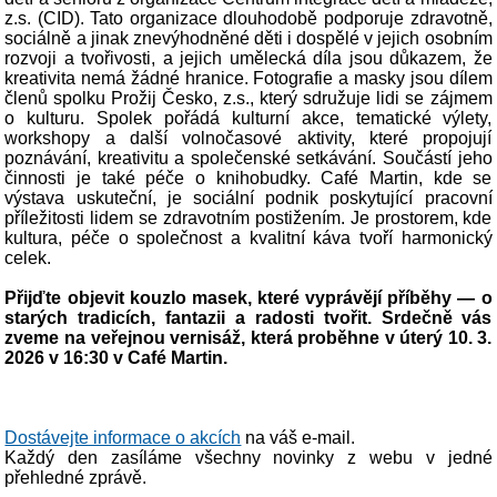
z.s. (CID). Tato organizace dlouhodobě podporuje zdravotně,
sociálně a jinak znevýhodněné děti i dospělé v jejich osobním
rozvoji a tvořivosti, a jejich umělecká díla jsou důkazem, že
kreativita nemá žádné hranice. Fotografie a masky jsou dílem
členů spolku Prožij Česko, z.s., který sdružuje lidi se zájmem
o kulturu. Spolek pořádá kulturní akce, tematické výlety,
workshopy a další volnočasové aktivity, které propojují
poznávání, kreativitu a společenské setkávání. Součástí jeho
činnosti je také péče o knihobudky. Café Martin, kde se
výstava uskuteční, je sociální podnik poskytující pracovní
příležitosti lidem se zdravotním postižením. Je prostorem, kde
kultura, péče o společnost a kvalitní káva tvoří harmonický
celek.
Přijďte objevit kouzlo masek, které vyprávějí příběhy — o
starých tradicích, fantazii a radosti tvořit. Srdečně vás
zveme na veřejnou vernisáž, která proběhne v úterý 10. 3.
2026 v 16:30 v Café Martin.
Dostávejte informace o akcích
na váš e-mail.
Každý den zasíláme všechny novinky z webu v jedné
přehledné zprávě.