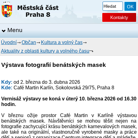
Kontakty
Menu
Úvodní
Občan
Kultura a volný čas
Aktuality z oblasti kultury a volného času
Výstava fotografií benátských masek
Kdy:
od 2. března do 3. dubna 2026
Kde:
Café Martin Karlín, Sokolovská 29/75, Praha 8
Vernisáž výstavy se koná v úterý 10. března 2026 od 16.30
hodin.
V březnu ožije prostor Café Martin v Karlíně výstavou
benátských masek. Návštěvníci se mohou těšit nejen na
fotografie zachycující krásu benátských karnevalových masek,
ale také na originální, vlastnoručně vyrobené masky a práce
dětí a seniorů z organizace Centrum integrace dětí a mládeže,