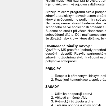
Hlavní myšlenkou naší MŠ je vytvářet pr
k jeho věkovým i vývojovým zvláštnostem
Stěžejním cílem programu Škola podporují
zdraví a praktickým dovednostem chráníc
který si uvědomujeme podle míry své zra
Na rozvoj samostatnosti budeme klást ve
schopného se ve společnosti prosadit a u
Budeme se snažit při všech činnostech 
sebevědomí dítěte. Děti mají samostatnos
Je důležité, aby kroky, které děláme, byl
Dlouhodobé záměry rozvoje:
Vytvářet v MŠ prostředí pohody prostředn
dospělý – dospělý. Rozvíjet partnerské v
zdravému životnímu stylu, k vědomí osobn
pohybové schopnosti.
PRINCIPY
Respekt k přirozeným lidským pot
Rozvíjení komunikace a spoluprá
ZÁSADY
Učitelka podporují zdraví
Věkově smíšené třídy
Rytmický řád života a dne
Tělesná pohoda a volný pohyb