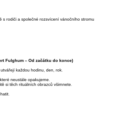
ě s rodiči a společné rozsvícení vánočního stromu
bert Fulghum – Od začátku do konce)
utvářejí každou hodinu, den, rok.
 které neustále opakujeme.
tě si těch rituálních obrazců všimnete.
atit.