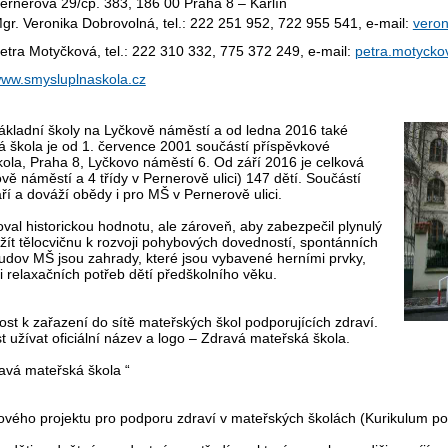
ernerova 29/čp. 383, 186 00 Praha 8 – Karlín
gr. Veronika Dobrovolná, tel.: 222 251 952, 722 955 541, e-mail:
veron
etra Motyčková, tel.: 222 310 332, 775 372 249, e-mail:
petra.motycko
ww.smysluplnaskola.cz
ákladní školy na Lyčkově náměstí a od ledna 2016 také
 škola je od 1. července 2001 součástí příspěvkové
ola, Praha 8, Lyčkovo náměstí 6. Od září 2016 je celková
vě náměstí a 4 třídy v Pernerově ulici) 147 dětí. Součástí
aří a dováží obědy i pro MŠ v Pernerově ulici.
hoval historickou hodnotu, ale zároveň, aby zabezpečil plynulý
t tělocvičnu k rozvoji pohybových dovedností, spontánních
 budov MŠ jsou zahrady, které jsou vybavené herními prvky,
i relaxačních potřeb dětí předškolního věku.
t k zařazení do sítě mateřských škol podporujících zdraví.
t užívat oficiální název a logo – Zdravá mateřská škola.
ravá mateřská škola “
ého projektu pro podporu zdraví v mateřských školách (Kurikulum pod