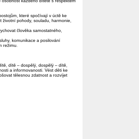
me osobnost každého dítěte s respektem
postojům, které spočívají v úctě ke
t životní pohody, souladu, harmonie,
 vychovat člověka samostatného,
sluhy, komunikace a posilování
m režimu.
ě, dítě – dospělý, dospělý – dítě,
osti a informovanosti. Vést děti ke
pšovat tělesnou zdatnost a rozvíjet