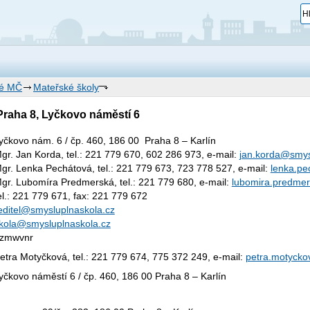
né MČ
Mateřské školy
Praha 8, Lyčkovo náměstí 6
yčkovo nám. 6 / čp. 460, 186 00 Praha 8 – Karlín
gr. Jan Korda, tel.: 221 779 670, 602 286 973, e-mail:
jan.korda@smys
gr. Lenka Pechátová, tel.: 221 779 673, 723 778 527, e-mail:
lenka.pe
gr. Lubomíra Predmerská, tel.: 221 779 680, e-mail:
lubomira.predme
el.: 221 779 671, fax: 221 779 672
editel@smysluplnaskola.cz
kola@smysluplnaskola.cz
zmwvnr
etra Motyčková, tel.: 221 779 674, 775 372 249, e-mail:
petra.motycko
yčkovo náměstí 6 / čp. 460, 186 00 Praha 8 – Karlín