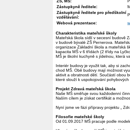
ZŠ, MŠ:
P
Zástupkyně ředitele:
M
Zástupkyně ředitele pro předškolní
P
vzdělávání:
Webová prezentace:
w
Charakteristika mateřské školy
Mateřská škola sídlí v secesní budově Z
v budově bývalé ZŠ Pernerova. Mateřská
organizace Základní škola a mateřská šk
kapacita MŠ v 6 třídách (2 třídy na Lyčko
MŠ je školní kuchyně s jídelnou, která v
Interiér budovy je využit tak, aby si zac
chod MŠ. Obě budovy mají možnost využí
aktivit a obratnosti dětí. Součástí obou
které slouží k uspokojování pohybových 
Projekt Zdravá mateřská škola
Naše MŠ směřuje svou každodenní činnos
Naším cílem je získat certifikát a možnos
Nyní jsme ve fázi přípravy projektu „ Zd
Filosofie mateřské školy
Od 01.09.2017 MŠ pracuje podle modelov