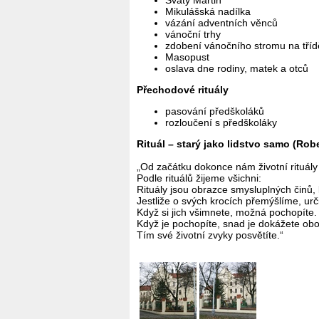
Mikulášská nadílka
vázání adventních věnců
vánoční trhy
zdobení vánočního stromu na tříd
Masopust
oslava dne rodiny, matek a otců
Přechodové rituály
pasování předškoláků
rozloučení s předškoláky
Rituál – starý jako lidstvo samo (Ro
„Od začátku dokonce nám životní rituály 
Podle rituálů žijeme všichni:
Rituály jsou obrazce smysluplných činů,
Jestliže o svých krocích přemýšlíme, urči
Když si jich všimnete, možná pochopíte.
Když je pochopíte, snad je dokážete oboh
Tím své životní zvyky posvětíte.“