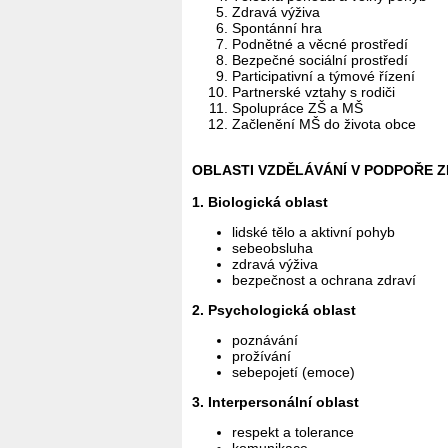
Zdravá výživa
Spontánní hra
Podnětné a věcné prostředí
Bezpečné sociální prostředí
Participativní a týmové řízení
Partnerské vztahy s rodiči
Spolupráce ZŠ a MŠ
Začlenění MŠ do života obce
OBLASTI VZDĚLÁVÁNÍ V PODPOŘE ZD
1. Biologická oblast
lidské tělo a aktivní pohyb
sebeobsluha
zdravá výživa
bezpečnost a ochrana zdraví
2. Psychologická oblast
poznávání
prožívání
sebepojetí (emoce)
3. Interpersonální oblast
respekt a tolerance
komunikace