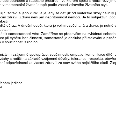
o děti podnětné a radostné prostředí, ve kterém spolu s rodiči rozvíjí
 v momentální životní etapě podle zásad zdravého životního stylu.
cí zdraví a jeho kurikula je, aby se děti již od mateřské školy naučily 
ím zdraví. Zdraví není jen nepřítomnost nemoci. Je to subjektivní poci
losti.
lký důraz. V dnešní době, která je velmi uspěchaná a dravá, je nutné
platnit.
děti k samostatnosti vést. Zaměříme se především na zvládnutí sebeob
t při výběru her, činností, samostatná je obsluha při stolování a pitné
y v součinnosti s rodinou.
ictvím vzájemné spolupráce, součinnosti, empatie, komunikace dítě- dít
ztahy s rodiči na základě vzájemné důvěry, tolerance, respektu, otevřen
í odpovědnosti za vlastní zdraví i za stav svého nejbližšího okolí. Zle
řebám jedince
ce