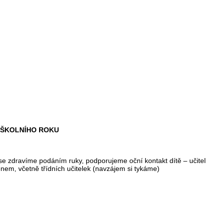
 ŠKOLNÍHO ROKU
se zdravíme podáním ruky, podporujeme oční kontakt dítě – učitel
énem, včetně třídních učitelek (navzájem si tykáme)