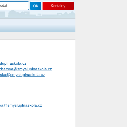
Kontakty
luplnaskola.cz
chatova@smysluplnaskola.cz
rska@smysluplnaskola.cz
va@smysluplnaskola.cz