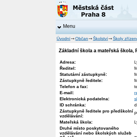
Menu
Úvodní
Občan
Školství
Školy zříze
Základní škola a mateřská škola, 
Adresa:
L
Ředitel:
M
Statutární zástupkyně:
M
Zástupkyně ředitele:
M
Telefon a fax:
t
E-mail:
r
Elektronická podatelna:
s
ID schránka:
d
Zástupkyně ředitele pro předškolní
P
vzdělávání:
Mateřská škola:
L
Druhé místo poskytovaného
vzdělávání nebo školských služeb