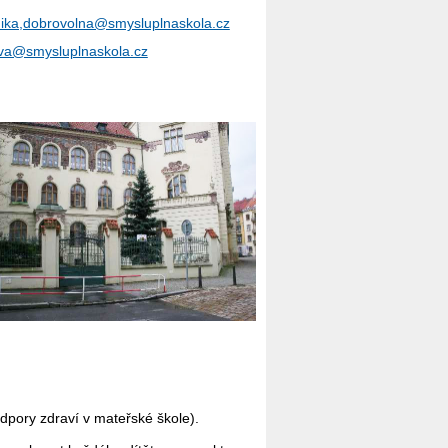
ika,dobrovolna@smysluplnaskola.cz
va@smysluplnaskola.cz
pory zdraví v mateřské škole).