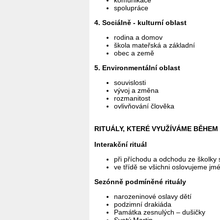
spolupráce
4. Sociálně - kulturní oblast
rodina a domov
škola mateřská a základní
obec a země
5. Environmentální oblast
souvislosti
vývoj a změna
rozmanitost
ovlivňování člověka
RITUÁLY, KTERÉ VYUŽÍVÁME BĚHEM
Interakční rituál
při příchodu a odchodu ze školky 
ve třídě se všichni oslovujeme jm
Sezónně podmíněné rituály
narozeninové oslavy dětí
podzimní drakiáda
Památka zesnulých – dušičky
Svatý Martin