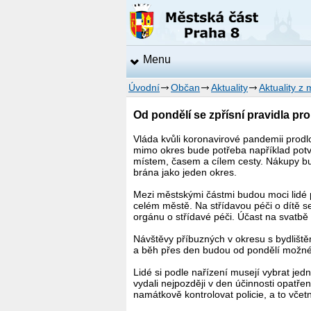
Menu
Úvodní
Občan
Aktuality
Aktuality z 
Od pondělí se zpřísní pravidla pr
Vláda kvůli koronavirové pandemii prodl
mimo okres bude potřeba například potvr
místem, časem a cílem cesty. Nákupy bu
brána jako jeden okres.
Mezi městskými částmi budou moci lidé p
celém městě. Na střídavou péči o dítě s
orgánu o střídavé péči. Účast na svatbě 
Návštěvy příbuzných v okresu s bydliště
a běh přes den budou od pondělí možné 
Lidé si podle nařízení musejí vybrat je
vydali nejpozději v den účinnosti opat
namátkově kontrolovat policie, a to včetn