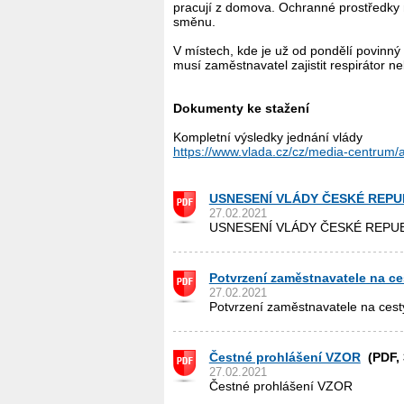
pracují z domova. Ochranné prostředky 
směnu.
V místech, kde je už od pondělí povinný 
musí zaměstnavatel zajistit respirátor n
Dokumenty ke stažení
Kompletní výsledky jednání vlády
https://www.vlada.cz/cz/media-centrum
USNESENÍ VLÁDY ČESKÉ REPUBLIK
27.02.2021
USNESENÍ VLÁDY ČESKÉ REPUBLIKY
Potvrzení zaměstnavatele na c
27.02.2021
Potvrzení zaměstnavatele na ces
Čestné prohlášení VZOR
(PDF, 
27.02.2021
Čestné prohlášení VZOR