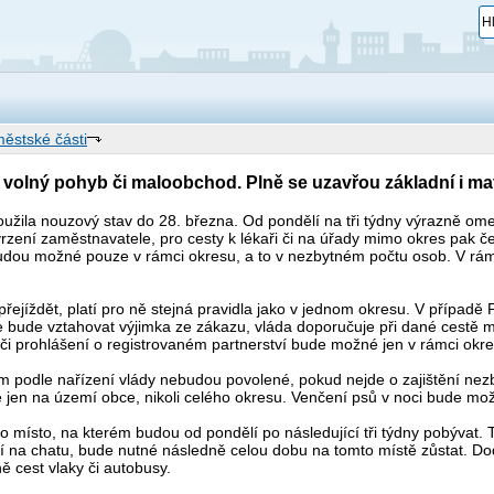
městské části
o volný pohyb či maloobchod. Plně se uzavřou základní i ma
oužila nouzový stav do 28. března. Od pondělí na tři týdny výrazně o
zení zaměstnavatele, pro cesty k lékaři či na úřady mimo okres pak č
dou možné pouze v rámci okresu, a to v nezbytném počtu osob. V rámc
řejíždět, platí pro ně stejná pravidla jako v jednom okresu. V případě
e bude vztahovat výjimka ze zákazu, vláda doporučuje při dané cestě m
či prohlášení o registrovaném partnerství bude možné jen v rámci okres
m podle nařízení vlády nebudou povolené, pokud nejde o zajištění nez
jen na území obce, nikoli celého okresu. Venčení psů v noci bude mož
dno místo, na kterém budou od pondělí po následující tři týdny pobývat
ření na chatu, bude nutné následně celou dobu na tomto místě zůstat.
ě cest vlaky či autobusy.