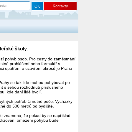
Kontakty
teřské školy.
mezí pohyb osob. Pro cesty do zaměstnání
estné prohlášení nebo formulář s
i opatření o uzavření okresů je Praha
 Prahy se tak lidé mohou pohybovat po
ít s sebou rozhodnutí příslušného
u, kde daní lidé bydlí.
bytných potřeb či nutné péče. Vycházky
né do 500 metrů od bydliště.
. To znamená, že pokud by se například
 Dodržování omezení pohybu bude