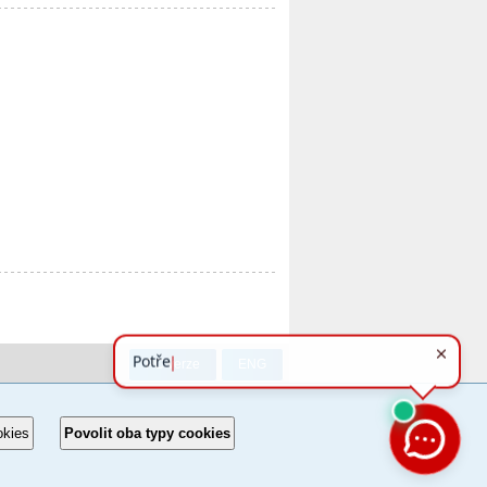
PC verze
ENG
okies
Povolit oba typy cookies