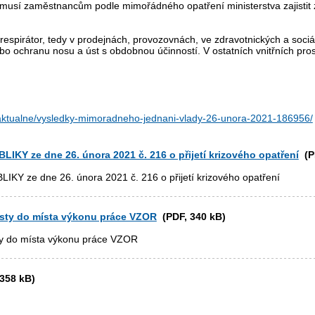
musí zaměstnancům podle mimořádného opatření ministerstva zajistit
respirátor, tedy v prodejnách, provozovnách, ve zdravotnických a sociá
ebo ochranu nosu a úst s obdobnou účinností. V ostatních vnitřních pros
/aktualne/vysledky-mimoradneho-jednani-vlady-26-unora-2021-186956/
Y ze dne 26. února 2021 č. 216 o přijetí krizového opatření
(PD
 ze dne 26. února 2021 č. 216 o přijetí krizového opatření
esty do místa výkonu práce VZOR
(PDF, 340 kB)
ty do místa výkonu práce VZOR
358 kB)