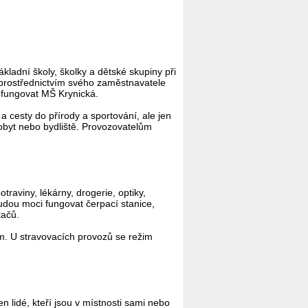
ladní školy, školky a dětské skupiny při
 prostřednictvím svého zaměstnavatele
e fungovat MŠ Krynická.
 cesty do přírody a sportování, ale jen
obyt nebo bydliště. Provozovatelům
raviny, lékárny, drogerie, optiky,
udou moci fungovat čerpací stanice,
tačů.
em. U stravovacích provozů se režim
 lidé, kteří jsou v místnosti sami nebo