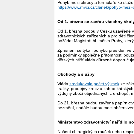
Pohyb mezi okresy a formuláře ke staže
https://www.mvcr.cz/clanek/pohyb-mezi-
Od 1. března se zavřou všechny školy
Od 1. března budou v Česku uzavřené vše
zdravotnických zařízeních a pro děti č
požádat Magistrát hl. města Prahy, kter
Zpřísnění se týká i pohybu přes den ve 
za podmínky společné přítomnosti pouze
dětských hřišť vláda důrazně doporučuje t
Obchody a služby
Vláda
zredukovala počet výjimek
ze záka
trafiky, prodejny krmiv a zahrádkářskýc
výdejny zboží objednaných z e-shopů, my
Do 21. března budou zavřená papírnictví
nezmění, nadále budou moci občerstvení
Ministerstvo zdravotnictví nařídilo no
Nošení chirurgických roušek nebo respirá