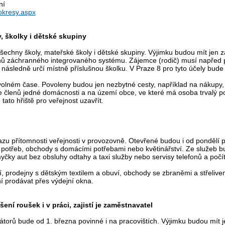
ní
okresy.aspx
, školky i dětské skupiny
chny školy, mateřské školy i dětské skupiny. Výjimku budou mít jen zák
lenů záchranného integrovaného systému. Zájemce (rodič) musí napřed
ý následně určí místně příslušnou školku. V Praze 8 pro tyto účely bud
volném čase. Povoleny budou jen nezbytné cesty, například na nákupy, a
 členů jedné domácnosti a na území obce, ve které má osoba trvalý p
ato hřiště pro veřejnost uzavřít.
zu přítomnosti veřejnosti v provozovně. Otevřené budou i od pondělí pot
h potřeb, obchody s domácími potřebami nebo květinářství. Ze služeb b
čky aut bez obsluhy odtahy a taxi služby nebo servisy telefonů a počí
, prodejny s dětským textilem a obuví, obchody se zbraněmi a střeliv
 prodávat přes výdejní okna.
šení roušek i v práci, zajistí je zaměstnavatel
torů bude od 1. března povinné i na pracovištích. Výjimku budou mít jen