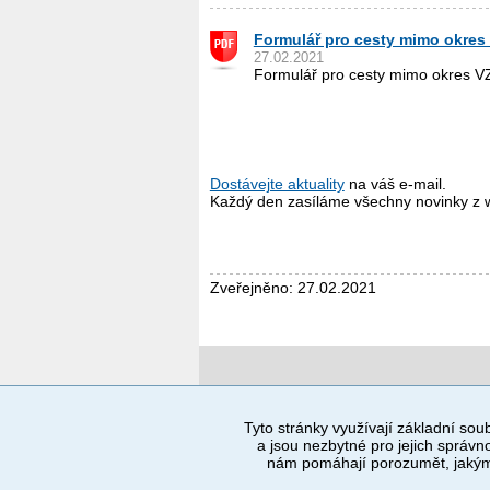
Formulář pro cesty mimo okre
27.02.2021
Formulář pro cesty mimo okres 
Dostávejte aktuality
na váš e-mail.
Každý den zasíláme všechny novinky z 
Zveřejněno: 27.02.2021
Povinné a praktické informace
Tyto stránky využívají základní soub
a jsou nezbytné pro jejich správno
© 2012–2019 MČ Praha 8
nám pomáhají porozumět, jakým 