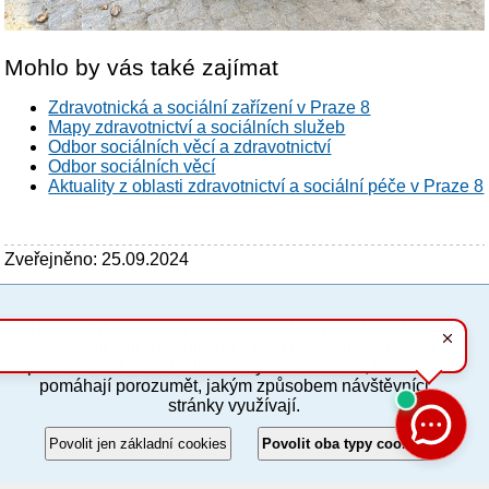
Mohlo by vás také zajímat
Zdravotnická a sociální zařízení v Praze 8
Mapy zdravotnictví a sociálních služeb
Odbor sociálních věcí a zdravotnictví
Odbor sociálních věcí
Aktuality z oblasti zdravotnictví a sociální péče v Praze 8
Zveřejněno: 25.09.2024
Tyto stránky využívají základní soubory cookies, které
PC verze
ENG
usnadňují jejich prohlížení a jsou nezbytné pro jejich
správnou funkci. Volitelně analytické cookies, které nám
pomáhají porozumět, jakým způsobem návštěvníci
Povinné a praktické informace
stránky využívají.
© 2012–2019 MČ Praha 8
Povolit jen základní cookies
Povolit oba typy cookies