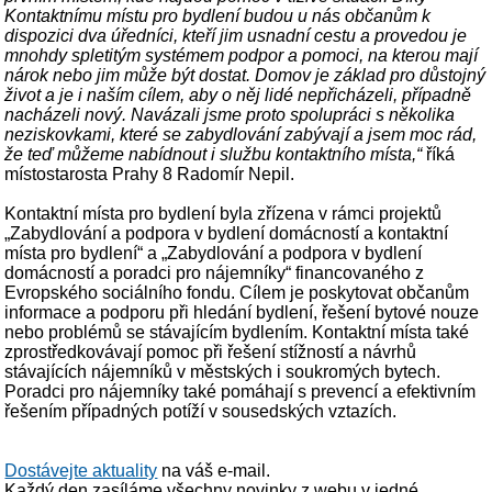
Kontaktnímu místu pro bydlení budou u nás občanům k
dispozici dva úředníci, kteří jim usnadní cestu a provedou je
mnohdy spletitým systémem podpor a pomoci, na kterou mají
nárok nebo jim může být dostat. Domov je základ pro důstojný
život a je i naším cílem, aby o něj lidé nepřicházeli, případně
nacházeli nový. Navázali jsme proto spolupráci s několika
neziskovkami, které se zabydlování zabývají a jsem moc rád,
že teď můžeme nabídnout i službu kontaktního místa,“
říká
místostarosta Prahy 8 Radomír Nepil.
Kontaktní místa pro bydlení byla zřízena v rámci projektů
„Zabydlování a podpora v bydlení domácností a kontaktní
místa pro bydlení“ a „Zabydlování a podpora v bydlení
domácností a poradci pro nájemníky“ financovaného z
Evropského sociálního fondu. Cílem je poskytovat občanům
informace a podporu při hledání bydlení, řešení bytové nouze
nebo problémů se stávajícím bydlením. Kontaktní místa také
zprostředkovávají pomoc při řešení stížností a návrhů
stávajících nájemníků v městských i soukromých bytech.
Poradci pro nájemníky také pomáhají s prevencí a efektivním
řešením případných potíží v sousedských vztazích.
Dostávejte aktuality
na váš e-mail.
Každý den zasíláme všechny novinky z webu v jedné