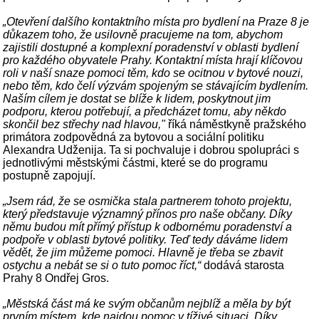
„Otevření dalšího kontaktního místa pro bydlení na Praze 8 je
důkazem toho, že usilovně pracujeme na tom, abychom
zajistili dostupné a komplexní poradenství v oblasti bydlení
pro každého obyvatele Prahy. Kontaktní místa hrají klíčovou
roli v naší snaze pomoci těm, kdo se ocitnou v bytové nouzi,
nebo těm, kdo čelí výzvám spojeným se stávajícím bydlením.
Naším cílem je dostat se blíže k lidem, poskytnout jim
podporu, kterou potřebují, a předcházet tomu, aby někdo
skončil bez střechy nad hlavou,"
říká náměstkyně pražského
primátora zodpovědná za bytovou a sociální politiku
Alexandra Udženija. Ta si pochvaluje i dobrou spolupráci s
jednotlivými městskými částmi, které se do programu
postupně zapojují.
„Jsem rád, že se osmička stala partnerem tohoto projektu,
který představuje významný přínos pro naše občany. Díky
němu budou mít přímý přístup k odbornému poradenství a
podpoře v oblasti bytové politiky. Teď tedy dáváme lidem
vědět, že jim můžeme pomoci. Hlavně je třeba se zbavit
ostychu a nebát se si o tuto pomoc říct,“
dodává starosta
Prahy 8 Ondřej Gros.
„Městská část má ke svým občanům nejblíž a měla by být
prvním místem, kde najdou pomoc v tíživé situaci. Díky