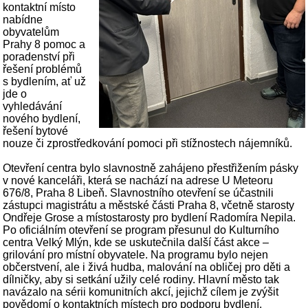
kontaktní místo
nabídne
obyvatelům
Prahy 8 pomoc a
poradenství při
řešení problémů
s bydlením, ať už
jde o
vyhledávání
nového bydlení,
řešení bytové
nouze či zprostředkování pomoci při stížnostech nájemníků.
Otevření centra bylo slavnostně zahájeno přestřižením pásky
v nové kanceláři, která se nachází na adrese U Meteoru
676/8, Praha 8 Libeň. Slavnostního otevření se účastnili
zástupci magistrátu a městské části Praha 8, včetně starosty
Ondřeje Grose a místostarosty pro bydlení Radomíra Nepila.
Po oficiálním otevření se program přesunul do Kulturního
centra Velký Mlýn, kde se uskutečnila další část akce –
grilování pro místní obyvatele. Na programu bylo nejen
občerstvení, ale i živá hudba, malování na obličej pro děti a
dílničky, aby si setkání užily celé rodiny. Hlavní město tak
navázalo na sérii komunitních akcí, jejichž cílem je zvýšit
povědomí o kontaktních místech pro podporu bydlení.