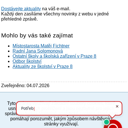
Dostávejte aktuality
na váš e-mail.
Každý den zasíláme všechny novinky z webu v jedné
přehledné zprávě.
Mohlo by vás také zajímat
Místostarosta Matěj Fichtner
Radní Jana Solomonová
Ostatní školy a školská zařízení v Praze 8
Odbor školství
Aktuality ze školství v Praze 8
Zveřejněno: 04.07.2026
Tyto stránky využívají základní soubory cookies, které
PC verze
ENG
usnadňují jejich prohlížení a jsou nezbytné pro jejich
správnou funkci. Volitelně analytické cookies, které nám
pomáhají porozumět, jakým způsobem návštěvníci
Povinné a praktické informace
stránky využívají.