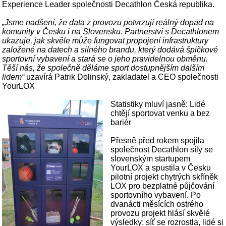
Experience Leader společnosti Decathlon Česká republika.
„Jsme nadšení, že data z provozu potvrzují reálný dopad na
komunity v Česku i na Slovensku. Partnerství s Decathlonem
ukazuje, jak skvěle může fungovat propojení infrastruktury
založené na datech a silného brandu, který dodává špičkové
sportovní vybavení a stará se o jeho pravidelnou obměnu.
Těší nás, že společně děláme sport dostupnějším dalším
lidem“
uzavírá Patrik Dolinský, zakladatel a CEO společnosti
YourLOX
Statistiky mluví jasně: Lidé
chtějí sportovat venku a bez
bariér
Přesně před rokem spojila
společnost Decathlon síly se
slovenským startupem
YourLOX a spustila v Česku
pilotní projekt chytrých skříněk
LOX pro bezplatné půjčování
sportovního vybavení. Po
dvanácti měsících ostrého
provozu projekt hlásí skvělé
výsledky: síť se rozrostla, lidé si