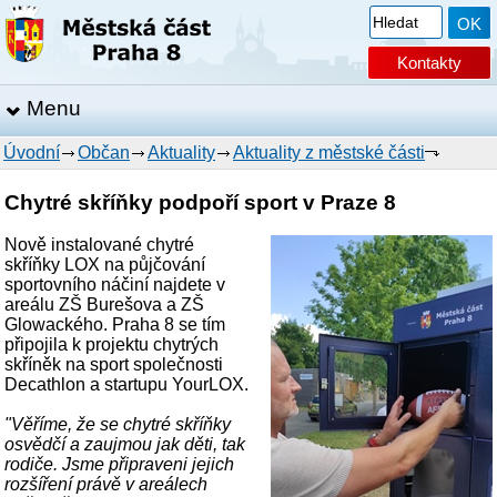
Kontakty
Menu
Úvodní
Občan
Aktuality
Aktuality z městské části
Chytré skříňky podpoří sport v Praze 8
Nově instalované chytré
skříňky LOX na půjčování
sportovního náčiní najdete v
areálu ZŠ Burešova a ZŠ
Glowackého. Praha 8 se tím
připojila k projektu chytrých
skříněk na sport společnosti
Decathlon a startupu YourLOX.
"Věříme, že se chytré skříňky
osvědčí a zaujmou jak děti, tak
rodiče. Jsme připraveni jejich
rozšíření právě v areálech