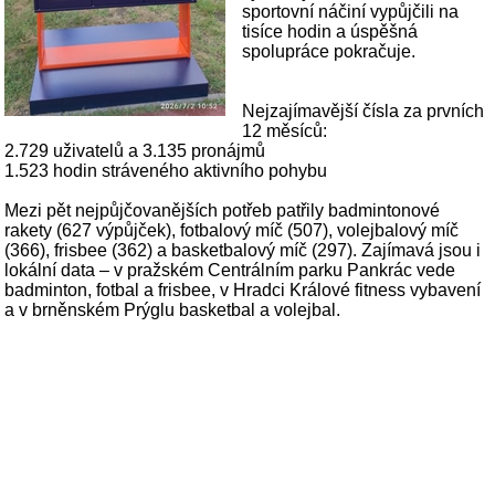
sportovní náčiní vypůjčili na
tisíce hodin a úspěšná
spolupráce pokračuje.
Nejzajímavější čísla za prvních
12 měsíců:
2.729 uživatelů a 3.135 pronájmů
1.523 hodin stráveného aktivního pohybu
Mezi pět nejpůjčovanějších potřeb patřily badmintonové
rakety (627 výpůjček), fotbalový míč (507), volejbalový míč
(366), frisbee (362) a basketbalový míč (297). Zajímavá jsou i
lokální data – v pražském Centrálním parku Pankrác vede
badminton, fotbal a frisbee, v Hradci Králové fitness vybavení
a v brněnském Prýglu basketbal a volejbal.