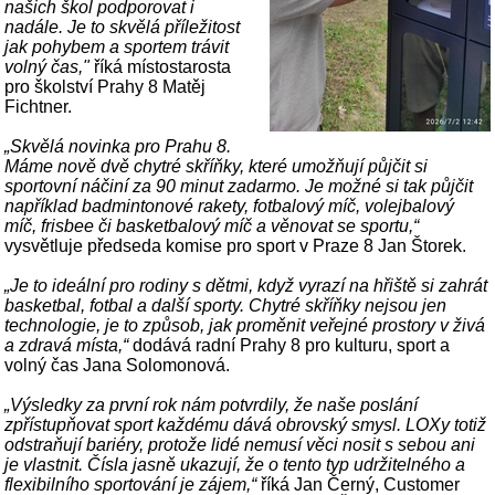
našich škol podporovat i
nadále. Je to skvělá příležitost
jak pohybem a sportem trávit
volný čas,"
říká místostarosta
pro školství Prahy 8 Matěj
Fichtner.
„Skvělá novinka pro Prahu 8.
Máme nově dvě chytré skříňky, které umožňují půjčit si
sportovní náčiní za 90 minut zadarmo. Je možné si tak půjčit
například badmintonové rakety, fotbalový míč, volejbalový
míč, frisbee či basketbalový míč a věnovat se sportu,“
vysvětluje předseda komise pro sport v Praze 8 Jan Štorek.
„Je to ideální pro rodiny s dětmi, když vyrazí na hřiště si zahrát
basketbal, fotbal a další sporty. Chytré skříňky nejsou jen
technologie, je to způsob, jak proměnit veřejné prostory v živá
a zdravá místa,“
dodává radní Prahy 8 pro kulturu, sport a
volný čas Jana Solomonová.
„Výsledky za první rok nám potvrdily, že naše poslání
zpřístupňovat sport každému dává obrovský smysl. LOXy totiž
odstraňují bariéry, protože lidé nemusí věci nosit s sebou ani
je vlastnit. Čísla jasně ukazují, že o tento typ udržitelného a
flexibilního sportování je zájem,“
říká Jan Černý, Customer