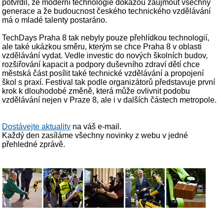
potvrdil, že moderní technologie dokážou zaujmout všechny
generace a že budoucnost českého technického vzdělávání
má o mladé talenty postaráno.
TechDays Praha 8 tak nebyly pouze přehlídkou technologií,
ale také ukázkou směru, kterým se chce Praha 8 v oblasti
vzdělávání vydat. Vedle investic do nových školních budov,
rozšiřování kapacit a podpory duševního zdraví dětí chce
městská část posílit také technické vzdělávání a propojení
škol s praxí. Festival tak podle organizátorů představuje první
krok k dlouhodobé změně, která může ovlivnit podobu
vzdělávání nejen v Praze 8, ale i v dalších částech metropole.
Dostávejte aktuality
na váš e-mail.
Každý den zasíláme všechny novinky z webu v jedné
přehledné zprávě.