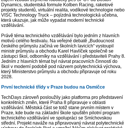
Dynamics, studentská formule Kolben Racing, raketové
projekty studentů, virtuální realita, vodíkové technologie nebo
VISC Technology Truck – pojízdná technologická učebna,
která ukazuje, jak může vypadat moderní technické
vzdělávání.
Právě téma technického vzdělávání bylo jedním z hlavních
motivů celého festivalu. Na veřejné debatě „Budoucnost
českého průmyslu začíná ve školních lavicích“ vystoupil
ministr průmyslu a obchodu Karel Havlíček společně se
zástupci škol, odborníky na vzdělávání i představiteli Prahy 8.
Jedním z hlavních témat byl návrat pracovních činností do
škol v moderní podobě pod názvem polytechnická výchova,
který Ministerstvo průmyslu a obchodu připravuje od roku
2028.
První technické třídy v Praze budou na Osmičce
TechDays zároveň posloužily jako platforma pro představení
konkrétních změn, které Praha 8 připravuje v oblasti
vzdělávání. Městská část se totiž stane prvním místem v
Praze, kde bude na základní škole spuštěn pilotní program
technického vzdělávání ve spolupráci se Smíchovskou
střední. Projekt naváže na připravovaný návrat polytechnické