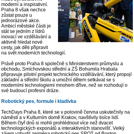
moderní a inspirativní.
Praha 8 však nechce
zůstat pouze u
jednorázové akce.
Ambicí městské části je
stát se jedním z lídrů
inovací ve vzdělávání a
aktivně hledat nové
cesty, jak děti připravit
na svět moderních technologií.
Právě proto Praha 8 společně s Ministerstvem průmyslu a
obchodu, Smíchovskou střední a ZŠ Bohumila Hrabala
připravuje pilotní projekt technického vzdělávání, který propojí
základní a střední školu a umožní dětem setkávat se s
moderními technologiemi mnohem dříve, než se rozhodují o
své budoucí profesní dráze.
Robotický pes, formule i kladívka
TechDays Praha 8, které se v polovině června uskutečnily na
náměstí a v Kulturním domě Krakov, navštívily tisíce lidí.
Během čtyř dnů si mohli prohlédnout více než dvacet
technologických exponátů a interaktivních stanovišť. Velký
zájem vzbudil zejména robotický pes SPOT od Boston