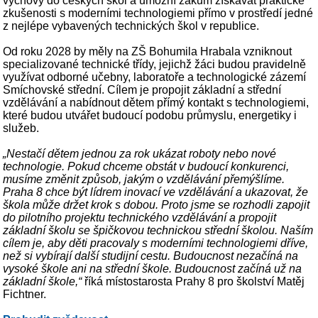
výchovy do českých škol a umožní žákům získávat praktické
zkušenosti s moderními technologiemi přímo v prostředí jedné
z nejlépe vybavených technických škol v republice.
Od roku 2028 by měly na ZŠ Bohumila Hrabala vzniknout
specializované technické třídy, jejichž žáci budou pravidelně
využívat odborné učebny, laboratoře a technologické zázemí
Smíchovské střední. Cílem je propojit základní a střední
vzdělávání a nabídnout dětem přímý kontakt s technologiemi,
které budou utvářet budoucí podobu průmyslu, energetiky i
služeb.
„Nestačí dětem jednou za rok ukázat roboty nebo nové
technologie. Pokud chceme obstát v budoucí konkurenci,
musíme změnit způsob, jakým o vzdělávání přemýšlíme.
Praha 8 chce být lídrem inovací ve vzdělávání a ukazovat, že
škola může držet krok s dobou. Proto jsme se rozhodli zapojit
do pilotního projektu technického vzdělávání a propojit
základní školu se špičkovou technickou střední školou. Naším
cílem je, aby děti pracovaly s moderními technologiemi dříve,
než si vybírají další studijní cestu. Budoucnost nezačíná na
vysoké škole ani na střední škole. Budoucnost začíná už na
základní škole,“
říká místostarosta Prahy 8 pro školství Matěj
Fichtner.