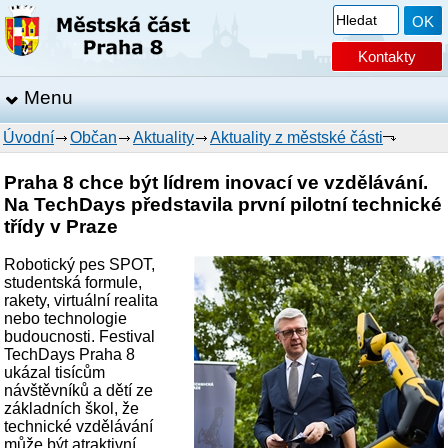
Kontakty
Menu
Úvodní
Občan
Aktuality
Aktuality z městské části
Praha 8 chce být lídrem inovací ve vzdělávání.
Na TechDays představila první pilotní technické
třídy v Praze
Robotický pes SPOT,
studentská formule,
rakety, virtuální realita
nebo technologie
budoucnosti. Festival
TechDays Praha 8
ukázal tisícům
návštěvníků a dětí ze
základních škol, že
technické vzdělávání
může být atraktivní,