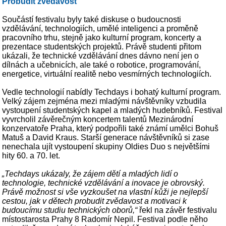
Probudit zvědavost
Součástí festivalu byly také diskuse o budoucnosti
vzdělávání, technologiích, umělé inteligenci a proměně
pracovního trhu, stejně jako kulturní program, koncerty a
prezentace studentských projektů. Právě studenti přitom
ukázali, že technické vzdělávání dnes dávno není jen o
dílnách a učebnicích, ale také o robotice, programování,
energetice, virtuální realitě nebo vesmírných technologiích.
Vedle technologií nabídly Techdays i bohatý kulturní program.
Velký zájem zejména mezi mladými návštěvníky vzbudila
vystoupení studentských kapel a mladých hudebníků. Festival
vyvrcholil závěrečným koncertem talentů Mezinárodní
konzervatoře Praha, který podpořili také známí umělci Bohuš
Matuš a David Kraus. Starší generace návštěvníků si zase
nenechala ujít vystoupení skupiny Oldies Duo s největšími
hity 60. a 70. let.
„Techdays ukázaly, že zájem dětí a mladých lidí o
technologie, technické vzdělávání a inovace je obrovský.
Právě možnost si vše vyzkoušet na vlastní kůži je nejlepší
cestou, jak v dětech probudit zvědavost a motivaci k
budoucímu studiu technických oborů,“
řekl na závěr festivalu
místostarosta Prahy 8 Radomír Nepil. Festival podle něho