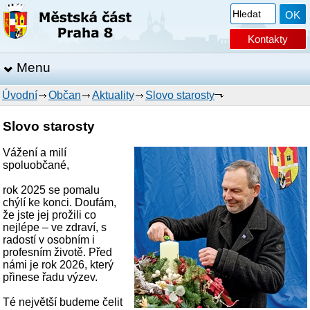
Kontakty
Menu
Úvodní
Občan
Aktuality
Slovo starosty
Slovo starosty
Vážení a milí
spoluobčané,
rok 2025 se pomalu
chýlí ke konci. Doufám,
že jste jej prožili co
nejlépe – ve zdraví, s
radostí v osobním i
profesním životě. Před
námi je rok 2026, který
přinese řadu výzev.
Té největší budeme čelit