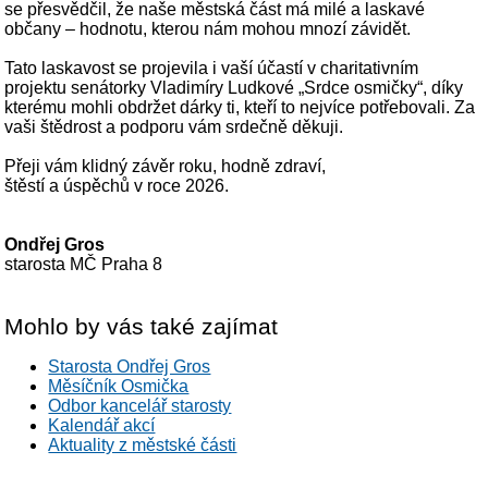
se přesvědčil, že naše městská část má milé a laskavé
občany – hodnotu, kterou nám mohou mnozí závidět.
Tato laskavost se projevila i vaší účastí v charitativním
projektu senátorky Vladimíry Ludkové „Srdce osmičky“, díky
kterému mohli obdržet dárky ti, kteří to nejvíce potřebovali. Za
vaši štědrost a podporu vám srdečně děkuji.
Přeji vám klidný závěr roku, hodně zdraví,
štěstí a úspěchů v roce 2026.
Ondřej Gros
starosta MČ Praha 8
Mohlo by vás také zajímat
Starosta Ondřej Gros
Měsíčník Osmička
Odbor kancelář starosty
Kalendář akcí
Aktuality z městské části