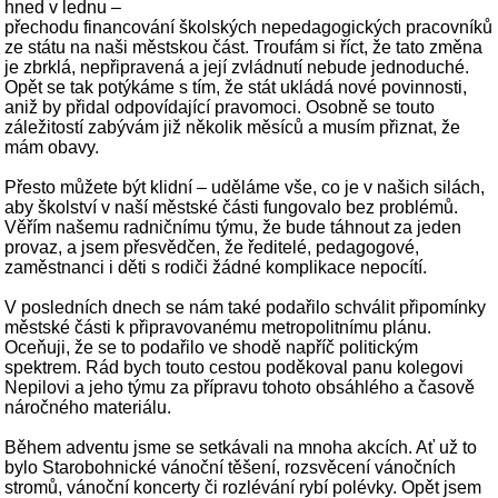
hned v lednu –
přechodu financování školských nepedagogických pracovníků
ze státu na naši městskou část. Troufám si říct, že tato změna
je zbrklá, nepřipravená a její zvládnutí nebude jednoduché.
Opět se tak potýkáme s tím, že stát ukládá nové povinnosti,
aniž by přidal odpovídající pravomoci. Osobně se touto
záležitostí zabývám již několik měsíců a musím přiznat, že
mám obavy.
Přesto můžete být klidní – uděláme vše, co je v našich silách,
aby školství v naší městské části fungovalo bez problémů.
Věřím našemu radničnímu týmu, že bude táhnout za jeden
provaz, a jsem přesvědčen, že ředitelé, pedagogové,
zaměstnanci i děti s rodiči žádné komplikace nepocítí.
V posledních dnech se nám také podařilo schválit připomínky
městské části k připravovanému metropolitnímu plánu.
Oceňuji, že se to podařilo ve shodě napříč politickým
spektrem. Rád bych touto cestou poděkoval panu kolegovi
Nepilovi a jeho týmu za přípravu tohoto obsáhlého a časově
náročného materiálu.
Během adventu jsme se setkávali na mnoha akcích. Ať už to
bylo Starobohnické vánoční těšení, rozsvěcení vánočních
stromů, vánoční koncerty či rozlévání rybí polévky. Opět jsem