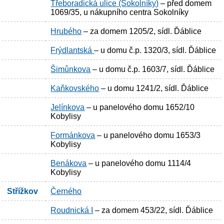
Třeboradická ulice (Sokolníky)
– před domem
1069/35, u nákupního centra Sokolníky
Hrubého
– za domem 1205/2, sídl. Ďáblice
Frýdlantská
– u domu č.p. 1320/3, sídl. Ďáblice
Šimůnkova
– u domu č.p. 1603/7, sídl. Ďáblice
Kaňkovského
– u domu 1241/2, sídl. Ďáblice
Jelínkova
– u panelového domu 1652/10
Kobylisy
Formánkova
– u panelového domu 1653/3
Kobylisy
Benákova
– u panelového domu 1114/4
Kobylisy
Střížkov
Černého
Roudnická I
– za domem 453/22, sídl. Ďáblice