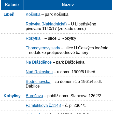
Katastr
Název
Libeň
Košinka
– park Košinka
Rokytka (Nákladnická)
– U Libeňského
pivovaru 1140/17 (ze zadu domu)
Rokytka II
– ulice U Rokytky
Thomayerovy sady
– ulice U Českých loděnic
– nedaleko protipovodňové bariéry
Na Dlážděnce
– park Dlážděnka
Nad Rokoskou
– u domu 1900/6 Libeň
Bedřichovská
– za domem č.p 1961/4 sídl.
Ďáblice
Kobylisy
Burešova
– poblíž domu Slancova 1262/2
Famfulíkova č.1148
– č. p. 2364/1