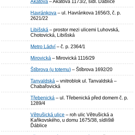
Akátová
– Akátová 1173/2, sídl. Ďáblice
Havránkova
– ul. Havránkova 1656/3, č. p.
2621/22
Libišská
– prostor mezi ulicemi Luhovská,
Chotovická, Libišská
Metro Ládví
– č. p. 2364/1
Mirovická
– Mirovická 1116/29
Štíbrova (u totemu)
– Štíbrova 1692/20
Tanvaldská
– vnitroblok ul. Tanvaldská –
Chabařovická
Třebenická
– ul. Třebenická před domem č. p.
1289/4
Větrušická ulice
– roh ulic Větrušická a
Kaňkovského, u domu 1675/38, sídliště
Ďáblice