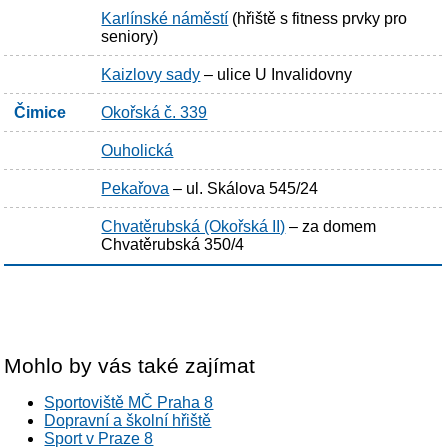
Karlínské náměstí
(hřiště s fitness prvky pro
seniory)
Kaizlovy sady
– ulice U Invalidovny
Čimice
Okořská č. 339
Ouholická
Pekařova
– ul. Skálova 545/24
Chvatěrubská (Okořská II)
– za domem
Chvatěrubská 350/4
Mohlo by vás také zajímat
Sportoviště MČ Praha 8
Dopravní a školní hřiště
Sport v Praze 8