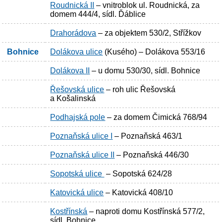
Roudnická II
– vnitroblok ul. Roudnická, za
domem 444/4, sídl. Ďáblice
Drahorádova
– za objektem 530/2, Střížkov
Bohnice
Dolákova ulice
(Kusého) – Dolákova 553/16
Dolákova II
– u domu 530/30, sídl. Bohnice
Řešovská ulice
– roh ulic Řešovská
a Košalinská
Podhajská pole
– za domem Čimická 768/94
Poznaňská ulice I
– Poznaňská 463/1
Poznaňská ulice II
– Poznaňská 446/30
Sopotská ulice
– Sopotská 624/28
Katovická ulice
– Katovická 408/10
Kostřínská
– naproti domu Kostřínská 577/2,
sídl. Bohnice