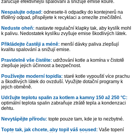
zaručuje efektivnější spalování a snižuje emise kouře.
Nespalujte odpad:
odnesete-li odpadky do kontejnerů na
tříděný odpad, přispějete k recyklaci a omezíte znečištění.
Neduste oheň:
nastavte regulační klapky tak, aby kyslík mohl
k palivu. Nedostatek kyslíku zvyšuje emise škodlivých látek.
Přikládejte častěji a méně:
menší dávky paliva zlepšují
kvalitu spalování a snižují emise.
Pravidelně vše čistěte:
udržování kotle a komína v čistotě
zlepšuje jejich účinnost a bezpečnost.
Používejte moderní topidla:
staré kotle vypouští více prachu
a škodlivých látek do ovzduší. Využijte dotační programy k
jejich obměně.
Udržujte teplotu spalin za kotlem a kamny 150 až 250 °C:
optimální teplota spalin zabraňuje ztrátě tepla a kondenzaci
dehtu.
Nevytápějte přírodu:
topte pouze tam, kde je to nezbytné.
Topte tak, jak chcete, aby topil váš soused:
Vaše topení