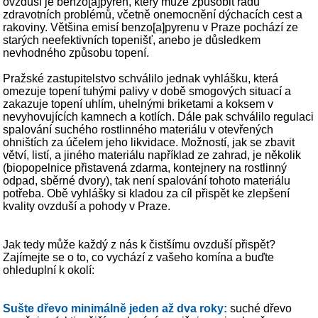
ovzduší je benzo[a]pyren, který může způsobit řadu
zdravotních problémů, včetně onemocnění dýchacích cest a
rakoviny. Většina emisí benzo[a]pyrenu v Praze pochází ze
starých neefektivních topenišť, anebo je důsledkem
nevhodného způsobu topení.
Pražské zastupitelstvo schválilo jednak vyhlášku, která
omezuje topení tuhými palivy v době smogových situací a
zakazuje topení uhlím, uhelnými briketami a koksem v
nevyhovujících kamnech a kotlích. Dále pak schválilo regulaci
spalování suchého rostlinného materiálu v otevřených
ohništích za účelem jeho likvidace. Možností, jak se zbavit
větví, listí, a jiného materiálu například ze zahrad, je několik
(biopopelnice přistavená zdarma, kontejnery na rostlinný
odpad, sběrné dvory), tak není spalování tohoto materiálu
potřeba. Obě vyhlášky si kladou za cíl přispět ke zlepšení
kvality ovzduší a pohody v Praze.
Jak tedy může každý z nás k čistšímu ovzduší přispět?
Zajímejte se o to, co vychází z vašeho komína a buďte
ohleduplní k okolí:
Sušte dřevo minimálně jeden až dva roky:
suché dřevo