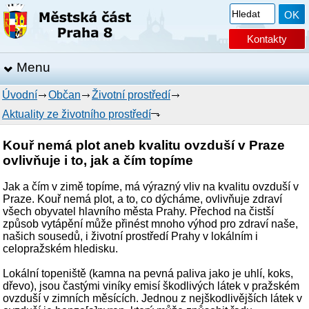
Kontakty
Menu
Úvodní
Občan
Životní prostředí
Aktuality ze životního prostředí
Kouř nemá plot aneb kvalitu ovzduší v Praze
ovlivňuje i to, jak a čím topíme
Jak a čím v zimě topíme, má výrazný vliv na kvalitu ovzduší v
Praze. Kouř nemá plot, a to, co dýcháme, ovlivňuje zdraví
všech obyvatel hlavního města Prahy. Přechod na čistší
způsob vytápění může přinést mnoho výhod pro zdraví naše,
našich sousedů, i životní prostředí Prahy v lokálním i
celopražském hledisku.
Lokální topeniště (kamna na pevná paliva jako je uhlí, koks,
dřevo), jsou častými viníky emisí škodlivých látek v pražském
ovzduší v zimních měsících. Jednou z nejškodlivějších látek v