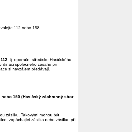
volejte 112 nebo 158.
 112
, tj. operační středisko Hasičského
rdinaci společného zásahu při
rmace si navzájem předávají.
R) nebo 150 (Hasičský záchranný sbor
elou zásilku. Takovými mohou být
e, zapáchající zásilka nebo zásilka, při