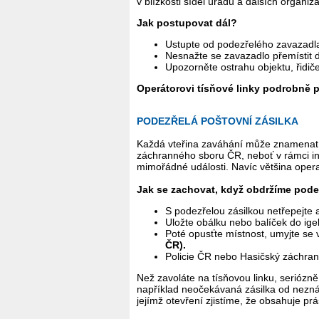
v blízkosti sídel úřadů a dalších organiza
Jak postupovat dál?
Ustupte od podezřelého zavazadl
Nesnažte se zavazadlo přemístit 
Upozorněte ostrahu objektu, řidi
Operátorovi tísňové linky podrobně p
PODEZŘELÁ POŠTOVNÍ ZÁSILKA
Každá vteřina zaváhání může znamenat 
záchranného sboru ČR, neboť v rámci in
mimořádné události. Navíc většina opera
Jak se zachovat, když obdržíme podez
S podezřelou zásilkou netřepejte 
Uložte obálku nebo balíček do ige
Poté opusťte místnost, umyjte se
ČR).
Policie ČR nebo Hasičský záchran
Než zavoláte na tísňovou linku, seriózn
například neočekávaná zásilka od neznám
jejímž otevření zjistíme, že obsahuje p