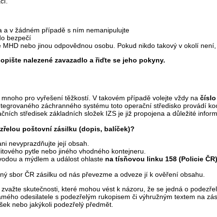
cí.
a a v žádném případě s ním nemanipulujte
do bezpečí
če MHD nebo jinou odpovědnou osobu. Pokud nikdo takový v okolí není, 
opište nalezené zavazadlo a řiďte se jeho pokyny.
mnoho pro vyřešení těžkostí. V takovém případě volejte vždy na
číslo
tegrovaného záchranného systému toto operační středisko provádí koo
čních středisek základních složek IZS je již propojena a důležité info
řelou poštovní zásilku (dopis, balíček)?
ani nevyprazdňujte její obsah.
litového pytle nebo jiného vhodného kontejneru.
 vodou a mýdlem a událost ohlaste
na tísňovou linku 158 (Policie Č
ný sbor ČR zásilku od nás převezme a odveze jí k ověření obsahu.
ě zvažte skutečnosti, které mohou vést k názoru, že se jedná o podezř
ého odesilatele s podezřelým rukopisem či výhružným textem na zásilc
rášek nebo jakýkoli podezřelý předmět.