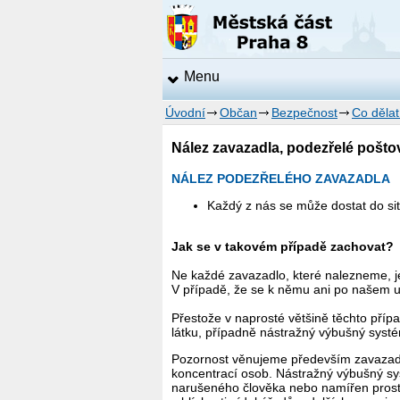
Menu
Úvodní
Občan
Bezpečnost
Co dělat
Nález zavazadla, podezřelé poštov
NÁLEZ PODEZŘELÉHO ZAVAZADLA
Každý z nás se může dostat do sit
Jak se v takovém případě zachovat?
Ne každé zavazadlo, které nalezneme, je 
V případě, že se k němu ani po našem u
Přestože v naprosté většině těchto příp
látku, případně nástražný výbušný syst
Pozornost věnujeme především zavazadlů
koncentrací osob. Nástražný výbušný s
narušeného člověka nebo namířen prosti 