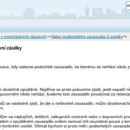
 v mimořádných situacích
Nález podezřelého zavazadla či zásilky
ní zásilky
uace, kdy nalezne podezřelé zavazadlo, ke kterému se nehlásí nikdo z 
skutečně opuštěné. Nejdříve se proto pokusíme zjistit, jestli nepatří n
pozornění nikdo nehlásí, budeme toto zavazadlo považovat za nebezp
adů se následně zjistí, že jde o neškodné zavazadlo, může obsahovat b
ém.
m na nádražích, letištích, nákupních centrech nebo v dopravních pros
ystém v opuštěném zavazadle ovšem nemusí mít souvislost pouze s ter
konkrétní osobě. Všímat bychom si proto měli i podezřelých zavazadel