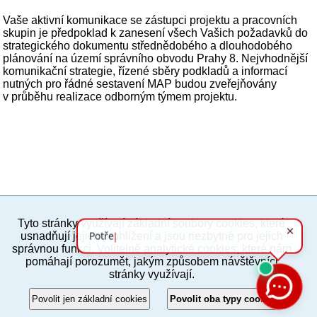
Vaše aktivní komunikace se zástupci projektu a pracovních
skupin je předpoklad k zanesení všech Vašich požadavků do
strategického dokumentu střednědobého a dlouhodobého
plánování na území správního obvodu Prahy 8. Nejvhodnější
komunikační strategie, řízené sběry podkladů a informací
nutných pro řádné sestavení MAP budou zveřejňovány
v průběhu realizace odborným týmem projektu.
Tyto stránky využívají základní soubory cookies, které
PC verze
ENG
usnadňují jejich prohlížení a jsou nezbytné pro jejich
správnou funkci. Volitelně analytické cookies, které nám
pomáhají porozumět, jakým způsobem návštěvníci
Povinné a praktické informace
stránky využívají.
© 2012–2019 MČ Praha 8
Povolit jen základní cookies
Povolit oba typy cookies